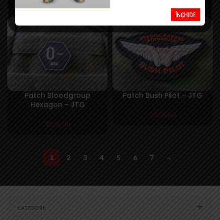
35,00
lei
30,00
lei
Patch Bloodgroup
Patch Bush Pilot – JTG
Hexagon – JTG
35,00
lei
30,00
lei
1
2
3
4
5
6
7
→
CATEGORII