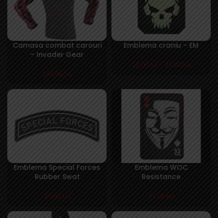
Camasa combat carouri
Emblema craniu – EM
– Invader Gear
18,00
lei
–
25,00
lei
185,00
lei
Emblema Special Forces
Emblema WOC
Rubber Swat
Resistance
30,00
lei
35,00
lei