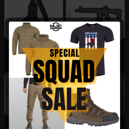
Geanta tactica UCB –
Patch 4.5″ MKM – PTS
Pentagon
35,00
lei
195,00
lei
–
225,00
lei
Patch 4″ C4 – PTS
Patch BH – JTG