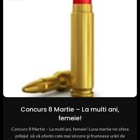
Concurs 8 Martie – La multi ani,
femeie!
Concurs 8 Martie – La multi ani, femeie! Luna martie ne ofera
prilejul să vă oferim cele mai sincere şi frumoase urări de