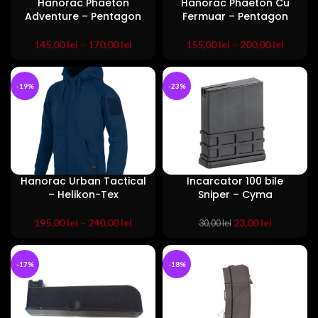
Hanorac Phaeton
Hanorac Phaeton Cu
Adventure – Pentagon
Fermuar – Pentagon
145,00
lei
–
170,00
lei
155,00
lei
–
200,00
lei
-19%
-23%
Hanorac Urban Tactical
Incarcator 100 bile
– Helikon-Tex
Sniper – Cyma
Prețul
Prețul
195,00
lei
–
240,00
lei
23,00
lei
30,00
lei
inițial
curent
a
este:
fost:
23,00 lei.
-17%
-18%
30,00 lei.