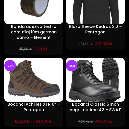
Banda adeziva textila
Bluza fleece Kedros 2.0 –
camuflaj 10m german
Pentagon
camo – Element
Prețul
Prețul
278,00
lei
345,00
lei
Prețul
Prețul
inițial
curent
35,00
lei
45,00
lei
inițial
curent
a
este:
a
este:
fost:
278,00 lei
fost:
35,00 lei.
345,00 lei.
-22%
-35%
45,00 lei.
Bocanci Achilles XTR 6” –
Bocanci Classic 6 inch
Pentagon
negri marime 42 – SWAT
Prețul
Prețul
420,00
lei
–
540,00
lei
300,00
lei
464,72
lei
inițial
curent