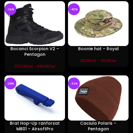
a
este:
fost:
300,00 lei
-16%
-43%
464,72 lei.
Bocanci Scorpion V2 –
Boonie hat – Royal
Pentagon
20,00
lei
–
30,00
lei
379,00
lei
–
450,00
lei
-28%
-31%
Brat Hop-Up ranforsat
Caciula Polaris –
MB01 – AirsoftPro
Pentagon