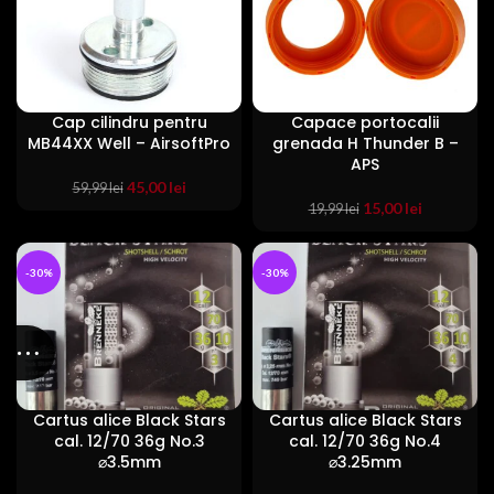
Cap cilindru pentru
Capace portocalii
MB44XX Well – AirsoftPro
grenada H Thunder B –
APS
Prețul
Prețul
45,00
lei
59,99
lei
inițial
curent
Prețul
Prețul
15,00
lei
19,99
lei
a
este:
inițial
curent
fost:
45,00 lei.
a
este:
59,99 lei.
fost:
15,00 lei.
-30%
-30%
19,99 lei.
Cartus alice Black Stars
Cartus alice Black Stars
cal. 12/70 36g No.3
cal. 12/70 36g No.4
⌀3.5mm
⌀3.25mm