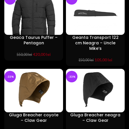
39,99 lei.
Geaca Taurus Puffer –
Geanta Transport 122
Pentagon
cm Neagra – Uncle
Mike’s
Prețul
Prețul
420,00
lei
550,00
lei
inițial
curent
Prețul
Prețul
105,00
lei
150,00
lei
a
este:
inițial
curent
fost:
420,00 lei.
a
este:
550,00 lei.
fost:
105,00 lei
-33%
-33%
150,00 lei.
Gluga Breacher coyote
Gluga Breacher neagra
– Claw Gear
– Claw Gear