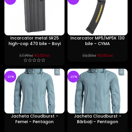
78,99 lei.
Incarcator metal SR25
Incarcator MP5/MP5K 130
high-cap 470 bile – Boyi
bile – CYMA
Prețul
Prețul
Prețul
Prețul
40,00
lei
40,00
lei
57,99
lei
50,00
lei
inițial
curent
inițial
curent
a
este:
a
este:
fost:
40,00 lei.
fost:
40,00 lei.
-27%
57,99 lei.
-27%
50,00 lei.
Jacheta Cloudburst –
Jacheta Cloudburst –
Femei – Pentagon
Bărbați – Pentagon