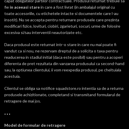
capat obligatiilor partilor contractuale. Produsul returnat trebuie sa
fie
in aceeasi stare
in care a fost livrat (in ambalajul original cu
toate accesoriile, cu etichetele intacte si documentele care l-au
insotit). Nu se accepta pentru returnare produsele care prezinta
modificari fizice, lovituri, ciobiri, zgarieturi, socuri, urme de folosire
excesiva si/sau interventii neautorizate etc.
Daca produsul este returnat intr-o stare in care nu mai poate fi
vandut ca si nou, ne rezervam dreptul de a solicita o taxa pentru
readucerea in stadiul initial (daca este posibil) sau pentru a acoperi
diferenta de pret rezultata din vanzarea produsului ca second-hand
sau, la optiunea clientului, ii vom reexpedia produsul, pe cheltuiala
acestuia.
Clientul se obliga sa notifice squadstore.ro intentia sa de a returna
produsele achizitionate, completand si transmitand formularul de
retragere de mai jos.
Model de formular de retragere