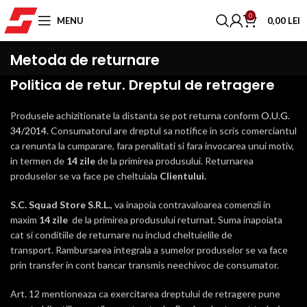
0
MENU
0,00
LEI
Metoda de returnare
Politica de retur. Dreptul de retragere
Produsele achizitionate la distanta se pot returna conform
O.U.G.
34/2014
. Consumatorul are dreptul sa notifice in scris comerciantul
ca renunta la cumparare, fara penalitati si fara invocarea unui motiv,
in termen de
14 zile
de la primirea produsului. Returnarea
produselor se va face pe cheltuiala
Clientului.
S.C. Squad Store S.R.L.
, va inapoia contravaloarea comenzii in
maxim
14 zile
de la primirea produsului returnat. Suma inapoiata
cat si conditiile de returnare nu includ cheltuielile de
transport. Rambursarea integrala a sumelor produselor se va face
prin transfer in cont bancar transmis neechivoc de consumator.
Art. 12 mentioneaza ca exercitarea dreptului de retragere pune