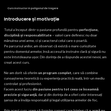
Curs instructor in poligonul de tragere
Introducere și motivație
Totul a început dintr-o pasiune profundă pentru
perfecțiune,
disciplină și responsabilitate
– valori care definesc nu doar
mânuirea unei arme, ci și caracterul celui care o poartă.
Pe parcursul anilor, am observat că există o mare curiozitate
pentru domeniul armelor, însă accesul la instruire clară și sigură nu
este întotdeauna ușor. Din dorința de a răspunde acestei nevoi, am
creat acest curs.
Ne-am dorit să oferim
un program complet
, care să combine
cunoașterea teoretică cu experiența practică reală, într-un mediu
controlat și profesionist.
Facem acest lucru
din pasiune pentru tot ceea ce înseamnă
precizie și siguranță
, dar și din dorința de a oferi celor interesați
șansa de a învăța responsabil și legal utilizarea armelor de foc.
Prin acest curs, vrem să formăm oameni care înțeleg că
o armă nu