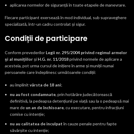
aplicarea normelor de siguranță în toate etapele de manevrare.
Fiecare participant exersează în mod individual, sub supraveghere
specializată, într-un cadru controlat și sigur.
Condiții de participare
Conform prevederilor
Legii nr. 295/2004 privind regimul armelor
și al munițiilor
și
H.G. nr. 11/2018
privind normele de aplicare a
acesteia, pot urma cursul de inițiere în arme și muniții numai
persoanele care îndeplinesc următoarele condiții:
au împlinit
vârsta de 18 ani
;
nu au fost condamnate
, prin hotărâre judecătorească
definitivă, la pedeapsa detențiunii pe viață sau la o pedeapsă mai
mare de
un an de închisoare
, cu executare, pentru infracțiuni
comise cu intenție;
nu au calitatea de inculpat
în cauze penale pentru fapte
săvârșite cu intenție;