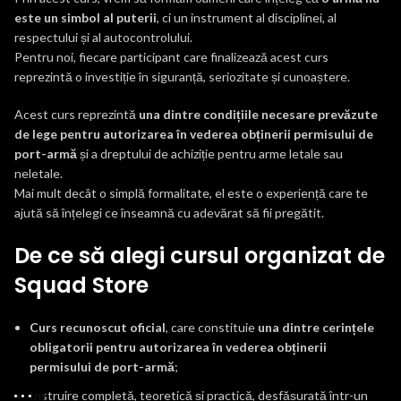
este un simbol al puterii
, ci un instrument al disciplinei, al
respectului și al autocontrolului.
Pentru noi, fiecare participant care finalizează acest curs
reprezintă o investiție în siguranță, seriozitate și cunoaștere.
Acest curs reprezintă
una dintre condițiile necesare prevăzute
de lege pentru autorizarea în vederea obținerii permisului de
port-armă
și a dreptului de achiziție pentru arme letale sau
neletale.
Mai mult decât o simplă formalitate, el este o experiență care te
ajută să înțelegi ce înseamnă cu adevărat să fii pregătit.
De ce să alegi cursul organizat de
Squad Store
Curs recunoscut oficial
, care constituie
una dintre cerințele
obligatorii pentru autorizarea în vederea obținerii
permisului de port-armă
;
Instruire completă, teoretică și practică, desfășurată într-un