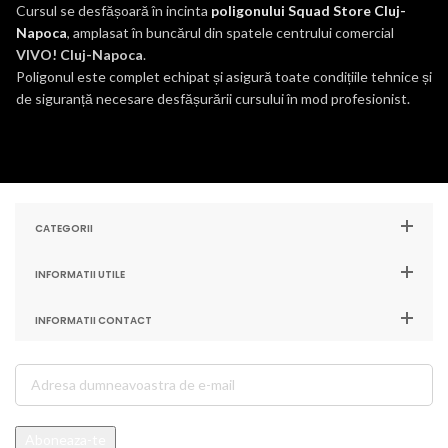
Cursul se desfășoară în incinta
poligonului Squad Store Cluj-
Napoca
, amplasat în buncărul din spatele centrului comercial
VIVO! Cluj-Napoca
.
Poligonul este complet echipat și asigură toate condițiile tehnice și
de siguranță necesare desfășurării cursului în mod profesionist.
CATEGORII
INFORMATII UTILE
INFORMATII CONTACT