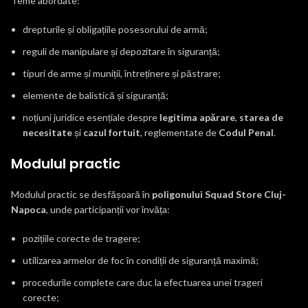
Teme abordate:
drepturile și obligațiile posesorului de armă;
reguli de manipulare și depozitare în siguranță;
tipuri de arme și muniții, întreținere și păstrare;
elemente de balistică și siguranță;
noțiuni juridice esențiale despre
legitima apărare
,
starea de
necesitate
și
cazul fortuit
, reglementate de
Codul Penal
.
Modulul practic
Modulul practic se desfășoară în
poligonului Squad Store Cluj-
Napoca
, unde participanții vor învăța:
pozițiile corecte de tragere;
utilizarea armelor de foc în condiții de siguranță maximă;
procedurile complete care duc la efectuarea unei trageri
corecte;