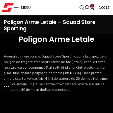
0
MENU
0,00
LEI
Poligon Arme Letale – Squad Store
Sporting
Poligon Arme Letale
Amenajat inr-un buncar, Squad Store Sporting pune la dispozitie un
poligon de tragere atat pentru arme de foc (letale), cat si cu arme
neletale, cu aer comprimat &
airsoft
, fiind unul dintre cele mai mari
și mai bine dotate poligoane de tir din judetul Cluj. Daca preferi
armele scurte, vei gasi aici 4 linii de tragere de 25 de metri lungime,
iar daca armele lungi ti se par mai provocatoare, exista si 4 linii de
tragere de 50 de metri dedicate acestora.