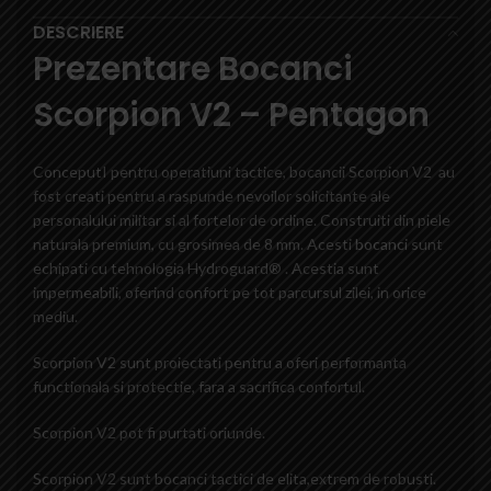
DESCRIERE
Prezentare Bocanci
Scorpion V2 – Pentagon
ConceputI pentru operatiuni tactice, bocancii Scorpion V2 au
fost creati pentru a raspunde nevoilor solicitante ale
personalului militar si al fortelor de ordine. Construiti din piele
naturala premium, cu grosimea de 8 mm. Acesti
bocanci
sunt
echipati cu tehnologia Hydroguard® . Acestia sunt
impermeabili, oferind confort pe tot parcursul zilei, in orice
mediu.
Scorpion V2 sunt proiectati pentru a oferi performanta
functionala si protectie, fara a sacrifica confortul.
Scorpion V2 pot fi purtati oriunde.
Scorpion V2 sunt bocanci tactici de elita,extrem de robusti.