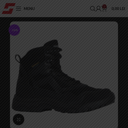
0
MENU
0,00
LEI
-16%
Click to enlarge