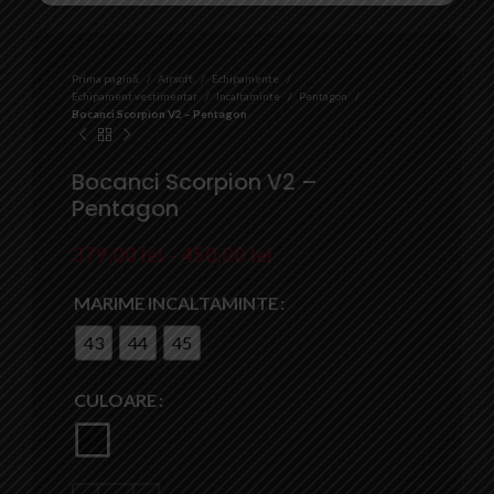
Prima pagină
Airsoft
Echipamente
Echipament vestimentar
Incaltaminte
Pentagon
Bocanci Scorpion V2 – Pentagon
Bocanci Scorpion V2 –
Pentagon
379,00
lei
–
450,00
lei
MARIME INCALTAMINTE
43
44
45
CULOARE