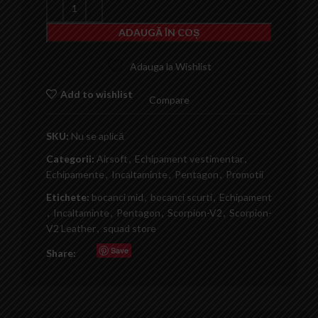
ADAUGĂ ÎN COȘ
Adauga la Wishlist
Add to wishlist
Compare
SKU:
Nu se aplică
Categorii:
Airsoft
,
Echipament vestimentar
,
Echipamente
,
Incaltaminte
,
Pentagon
,
Promotii
Etichete:
bocanci mid
,
bocanci scurti
,
Echipament
,
Incaltaminte
,
Pentagon
,
Scorpion-V2
,
Scorpion-
V2 Leather
,
squad store
Save
Share: