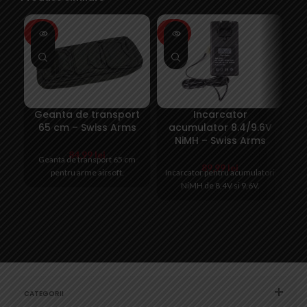
SOLD
SOLD
SO
OUT
OUT
O
Geanta de transport
Incarcator
65 cm – Swiss Arms
acumulator 8.4/9.6V
NiMH – Swiss Arms
84,99
lei
Geanta de transport 65 cm
89,99
lei
pentru arme airsoft.
Incarcator pentru acumulatori
NiMH de 8,4V si 9,6V.
CATEGORII