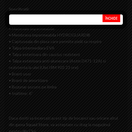
Specificații:
• Piele de inalta densitate de 8 mm
• Piele intarita pentru varf si calcai
• Materiale impermeabile
• Membrana impermeabila HYDROGUARD®
• Captuseala din plasa care permite pielii sa respire
• Talpa intermediara EVA
• Talpa exterioara din cauciuc rezistent
• Talpa exterioara anti-alunecare (Astm D471-12A) si
rezistenta la ulei (Ulei IRM 903 23 ore)
• Brant usor
• Brant de amortizare
• Buzunar ascuns pe limba
• Inaltime: 6”
Daca doriti sa incercati acest tip de bocanci sau oricare altul
din gama
Squad Store
, va asteptam cu drag la magazinul
nostru din Cluj.