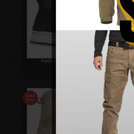
Pantofi Hybrid 2.0 inalti – Pentagon
350,00
lei
–
400,00
lei
SOLD
OUT