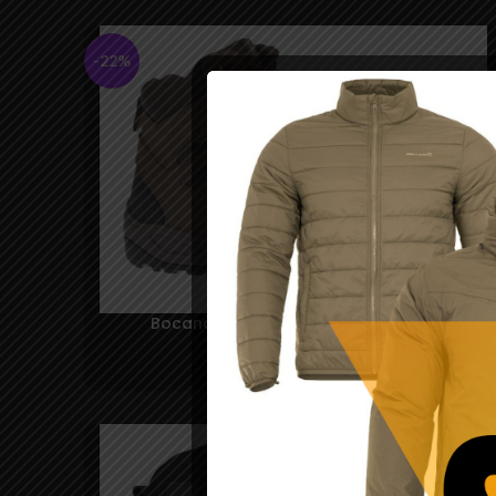
-22%
Bocanci Achilles XTR 6” – Pentagon
420,00
lei
–
540,00
lei