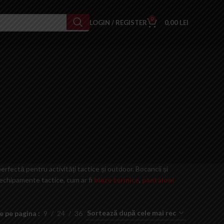
0
LOGIN / REGISTER
0,00
LEI
rfectă pentru activități tactice și outdoor. Bocancii și
 echipamente tactice, cum ar fi
bluze termice
,
pantaloni
e pe pagina
9
24
36