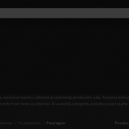
n
, cunoscut pentru calitatea și rezistența produselor sale. Aceasta este pe
 confort pe teren accidentat. În această categorie, poți descoperi și alte
imentar
Incaltaminte
Pentagon
Produs