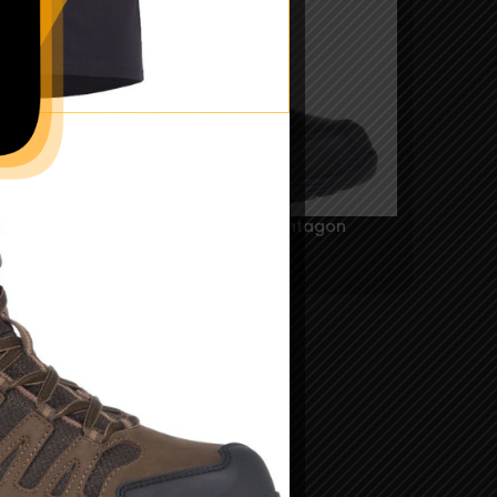
SOLD
OUT
Bocanci Achilles XTR 8” – Pentagon
420,00
lei
–
550,00
lei