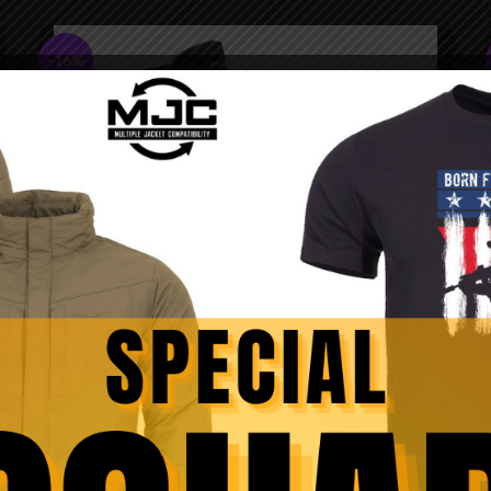
-16%
Bocanci Scorpion V2 – Pentagon
379,00
lei
–
450,00
lei