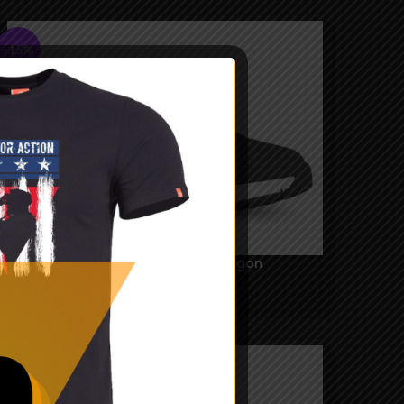
-15%
Pantofi Hybrid 2.0 – Pentagon
297,00
lei
–
350,00
lei
-24%