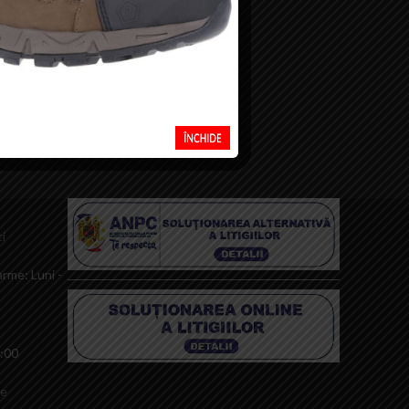
i
rme: Luni -
0:00
le