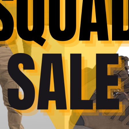
Pantofi Kion – Pentagon
300,00
lei
–
380,00
lei
SOLD
OUT