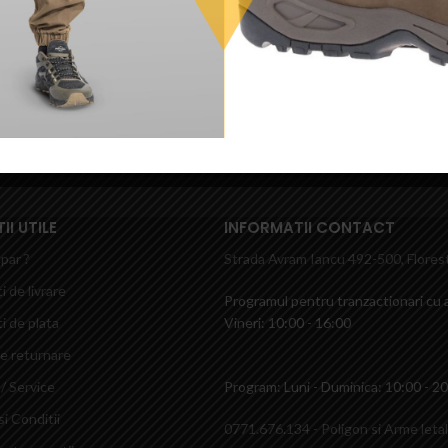
Bocanci Scorpion V2 8”- Pentagon
450,00
lei
I UTILE
INFORMATII CONTACT
par ?
Strada Avram Iancu 492-500, Florest
i de livrare
Programul pentru tranzactionari cu a
i de plata
Vineri: 10:00 - 16:00
de returnare
/ Service
Program: Luni - Duminica: 10:00 - 2
i Conditii
0771.676.134 - Poligon si Arme leta