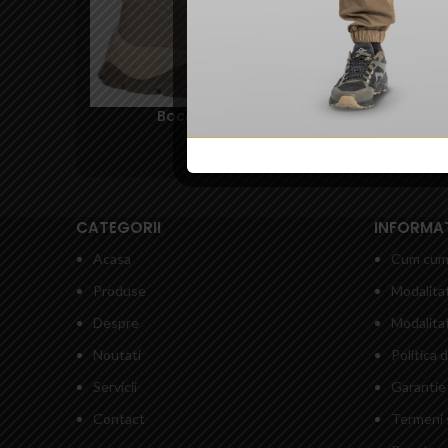
Bocanci Odos 2.0 – Pentagon
380,00
lei
–
450,00
lei
CATEGORII
INFORMATI
Acasa
Cum cum
Produse
Modalitat
Despre
Modalitat
Noutati
Politica 
Servicii
Garantie 
Contact
Termeni s