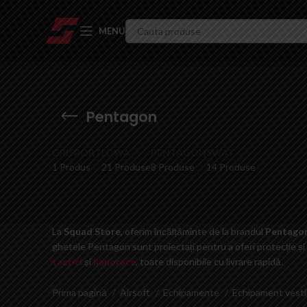
MENU
Pentagon
GRISPORT
LOWA
PENTAGON
SWAT
1 Produs
21 Produse
8 Produse
14 Produse
La
Squad Store
, oferim încălțăminte de la brandul
Pentago
ghetele Pentagon sunt proiectați pentru a oferi protecție și
tactici
și
hanorace
, toate disponibile cu livrare rapidă.
Prima pagină
Airsoft
Echipamente
Echipament vest