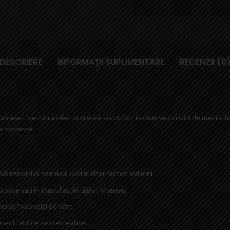
DESCRIERE
INFORMAȚII SUPLIMENTARE
RECENZII (0
onceput pentru a oferi protecție și confort în diverse condiții de mediu. I
ea modernă.
ă împotriva soarelui, ploii și altor factori externi.
duroase sau în timpul activităților intense.
erea în condiții de vânt.
narii tactice sau recreative.