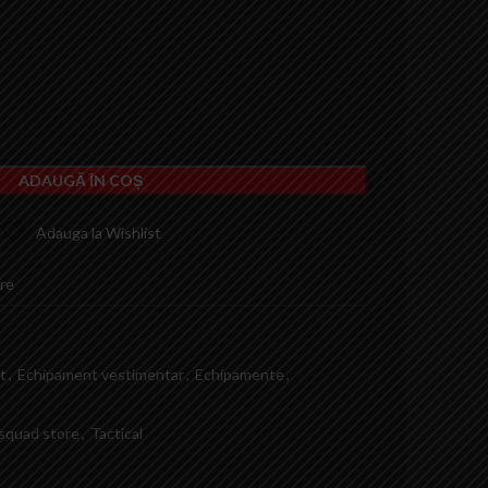
ADAUGĂ ÎN COȘ
Adauga la Wishlist
re
t
,
Echipament vestimentar
,
Echipamente
,
squad store
,
Tactical