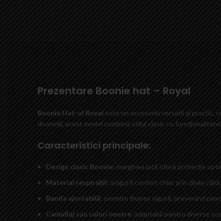
Prezentare Boonie hat – Royal
Boonie Hat-ul Royal
este un accesoriu versatil și practic, c
drumeții, acest model combină stilul clasic cu funcționalitat
Caracteristici principale:
Design clasic Boonie
: marginea lată oferă protecție optim
Material respirabil
: asigură confort chiar și în zilele căl
Banda ajustabilă
: permite fixarea sigură, prevenind pierd
Camuflaj sau culori neutre
: adaptabil pentru diverse sce