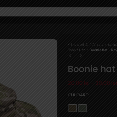
Prima pagină
Airsoft
Echi
Boonie Hat
Boonie hat – Roy
Boonie hat
20,00
lei
–
30,00
lei
CULOARE