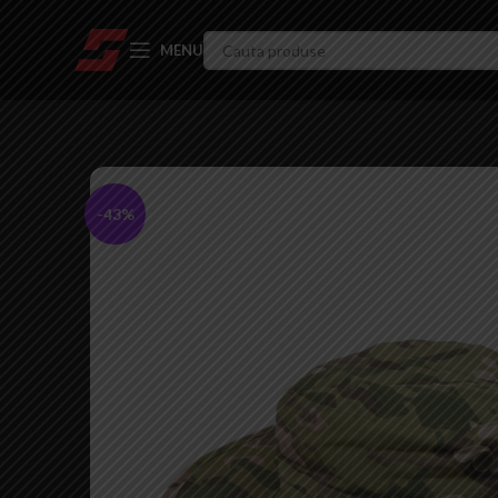
MENU
-43%