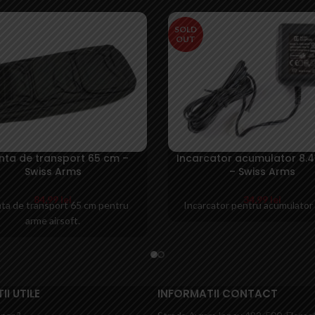
SOLD
OUT
ta de transport 65 cm –
Incarcator acumulator 8.
Swiss Arms
– Swiss Arms
84,99
lei
34,99
lei
ta de transport 65 cm pentru
Incarcator pentru acumulator
arme airsoft.
I UTILE
INFORMATII CONTACT