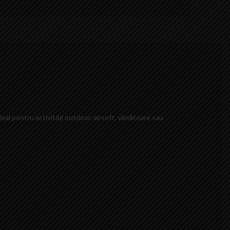
)
deal pentru activități outdoor, airsoft, vânătoare sau