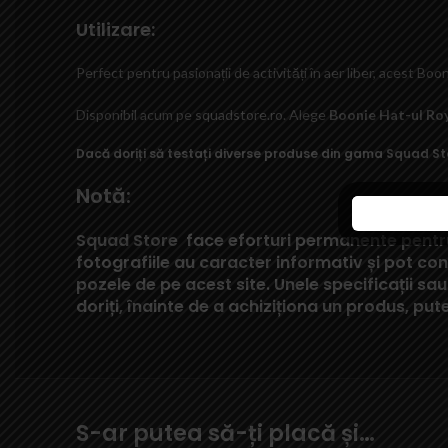
Utilizare:
Perfect pentru pasionații de activități în aer liber, acest Bo
Disponibil acum pe
squadstore.ro
. Alege
Boonie Hat-ul Ro
Dacă doriți să testați diverse produse din gama
Squad St
Notă:
Squad Store
face eforturi permanente pentru 
fotografiile au caracter informativ și pot con
pozele de pe acest site. Unele specificații s
doriți, înainte de a achiziționa un produs, put
S-ar putea să-ți placă și…