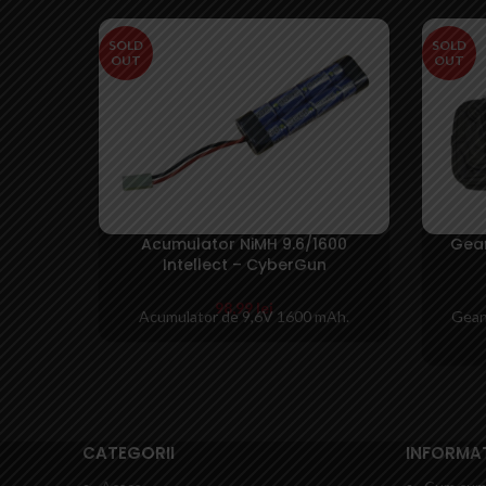
SOLD
SOLD
OUT
OUT
Acumulator NiMH 9.6/1600
Gean
Intellect – CyberGun
98,99
lei
Acumulator de 9,6V 1600 mAh.
Gean
CATEGORII
INFORMATI