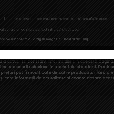
onie Hat este o alegere excelentă pentru protecție și camuflaj în orice med
yal
pentru un echilibru perfect între stil și utilitate!
ore
, vă așteptăm cu drag în magazinul nostru din Cluj.
a actualiza constant informațiile din această pagină. 
ține accesorii neincluse în pachetele standard. Produsele
au prețuri pot fi modificate de către producător fără pr
eți cere informații de actualitate și exacte despre aces