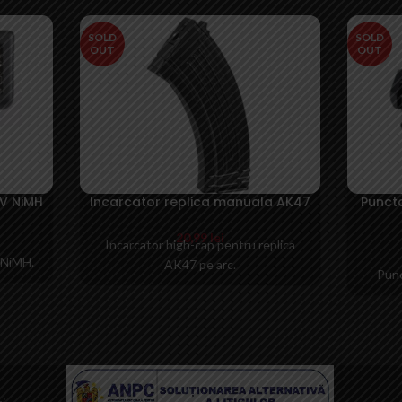
SOLD
SOLD
OUT
OUT
4V NiMH
Incarcator replica manuala AK47
Puncta
20,99
lei
Incarcator high-cap pentru replica
 NiMH.
AK47 pe arc.
Punc