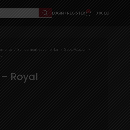
0
LOGIN / REGISTER
0,00
LEI
pamente
Echipament vestimentar
Sepci/Caciuli
al
 – Royal