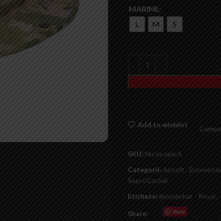
MARIMI
L
M
S
Add to wishlist
Compa
SKU:
Nu se aplică
Categorii:
Airsoft
,
Boonie Ha
Sepci/Caciuli
Etichete:
Boonie hat - Royal
,
Save
Share: