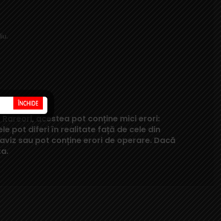
iu.
Rareori, acestea pot conține mici erori:
 pot diferi în realitate față de cele din
eaviz sau pot conține erori de operare. Dacă
ta.