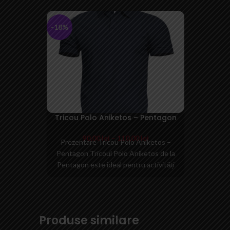
-18%
Tricou Polo Aniketos – Pentagon
90,00
lei
–
110,00
lei
Prezentare Tricou Polo Aniketos –
Pentagon Tricoul Polo Aniketos de la
Pentagon este ideal pentru activități
tactice, în poligonul de
Produse similare