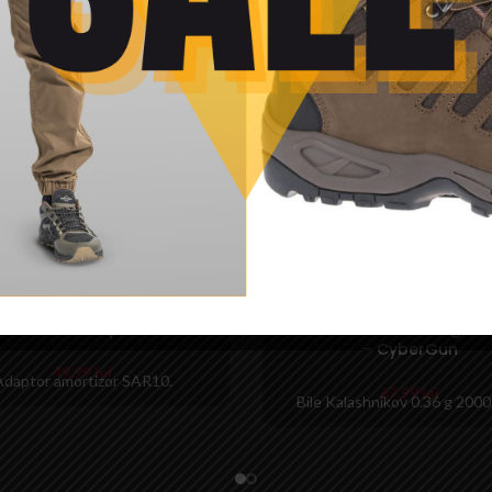
SOLD
OUT
or amortizor pentru SAR10
Bile Kalashnikov 0.36 g 20
– CyberGun
49,99
lei
Adaptor amortizor SAR10.
67,99
lei
Bile Kalashnikov 0.36 g 2000