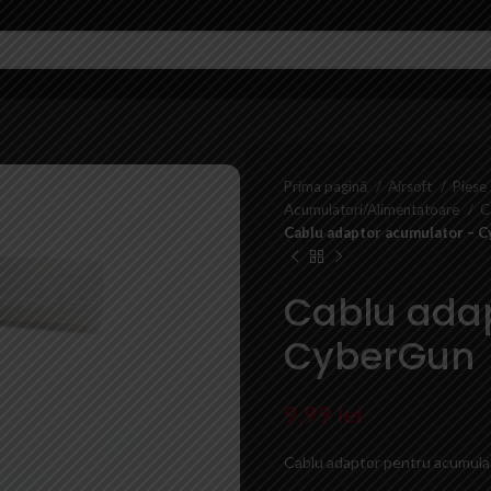
Prima pagină
Airsoft
Piese 
Acumulatori/Alimentatoare
C
Cablu adaptor acumulator – 
Cablu ada
CyberGun
9,99
lei
Cablu adaptor pentru acumula