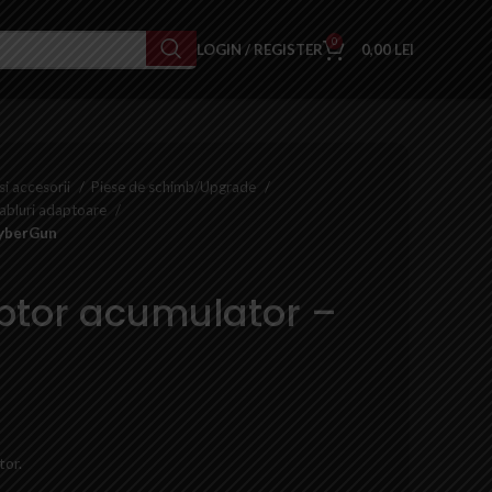
0
LOGIN / REGISTER
0,00
LEI
si accesorii
Piese de schimb/Upgrade
abluri adaptoare
CyberGun
ptor acumulator –
tor.