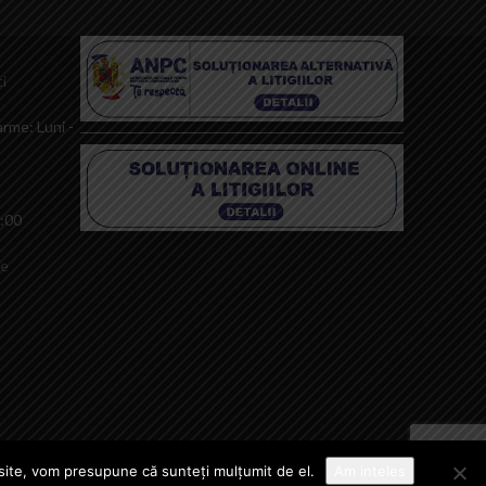
i
rme: Luni -
0:00
le
t site, vom presupune că sunteți mulțumit de el.
Am inteles