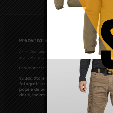
Prezentare Cablu adaptor acumula
Acest Cablu adaptor acumulator – CyberGun este folosit pent
acumulator si cu mufa mica mama pentru replica. Cablul adapta
Daca doriti sa testati diverse produse din gama
Squad Store
Squad Store face eforturi permanente pentru 
fotografiile au caracter informativ si pot con
pozele de pe acest site; unele specificatii s
doriti, inainte de a achizitiona un produs put