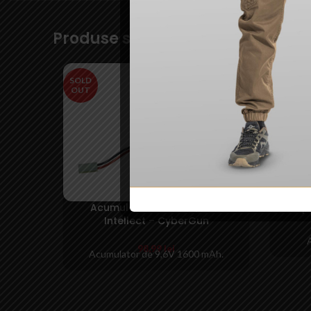
Produse similare
SOLD
SOLD
OUT
OUT
Acumulator NiMH 9.6/1600
Adapt
Intellect – CyberGun
98,99
lei
Acumulator de 9,6V 1600 mAh.