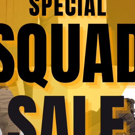
DESCRIERE
INFORMAȚII SUPLIMENTARE
RECENZII (0
tor – CyberGun
ru cuplarea bateriilor cu mufe de alimentare de tip Tamiya la armele air
tor pentru acumulatoare airsoft are lipiturile mufelor si izolatiile de in
, va asteptam cu drag in magazinul nostru din Cluj.
a actualiza constant informatiile din aceasta pagina. R
tine accesorii neincluse in pachetele standard; produsel
au pretul, pot fi modificate de catre producator fara pr
eti cere informatii de actualitate si exacte despre aces