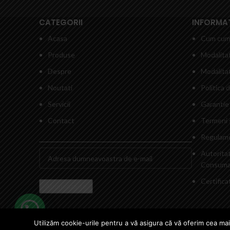
CATEGORII
INFORMATI
Acasa
Cum cum
Produse
Modalitat
Despre
Modalitat
Noutati
Politica 
Servicii
Garantie 
Contact
Termeni s
Regulame
Autorita
Consumat
Certific
Utilizăm cookie-urile pentru a vă asigura că vă oferim cea mai
Copyright © 2024 Squad Store Professional Airsoft - Magazin