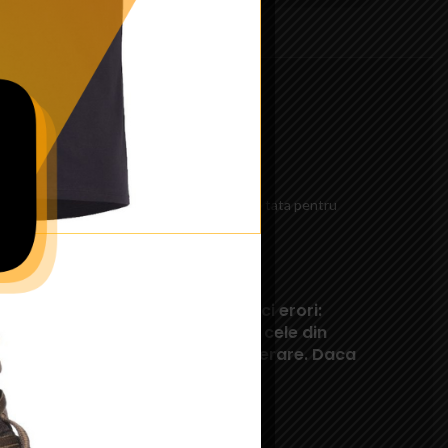
)
soft electrice. Este prevazut cu mufa mare tata pentru
alta calitate si este produs de CyberGun.
areori, acestea pot contine mici erori:
e pot diferi in realitate fata de cele din
eaviz sau pot contine erori de operare. Daca
ta.