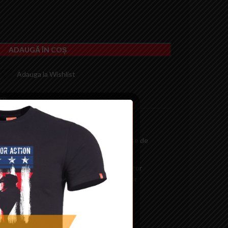
ADAUGĂ ÎN COȘ
Adauga la Wishlist
re
ntatoare
,
Airsoft
,
Cabluri adaptoare
,
Piese de
esorii
or
,
Cablu adaptor acumulator
,
Cablu adaptor
 adaptor acumulator airsoft
,
Cablu adaptor