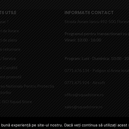
I UTILE
INFORMATII CONTACT
par ?
Strada Avram Iancu 492-500, Florest
i de livrare
Programul pentru tranzactionari cu a
i de plata
Vineri: 10:00 - 16:00
de returnare
/ Service
Program: Luni - Duminica: 10:00 - 2
i Conditii
0771.676.134 - Poligon si Arme leta
nt promotii
0771.675.924 - Airsoft
tea Nationala Pentru Protectia
orilor
office@squadstore.ro
at ISO Squad Store
sales@squadstore.ro
 bună experiență pe site-ul nostru. Dacă veți continua să utilizați aces
 Arme Airsoft - Livrare din stoc