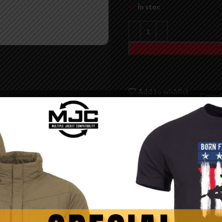
În stoc
Add to wishlist
Compa
SKU:
SQ-1022
Categorii:
Acumulatori/Alime
schimb/Upgrade
,
Piese si acc
Etichete:
Acumulator
,
Adapt
acumulator - CyberGun
,
Cablu
acumulator replica airsoft
Save
Share: