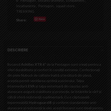
6'' Pentagon
,
bocanci drumetii
,
Echipament
,
Incaltaminte
,
Pentagon
,
squad store
,
TREKKING
Save
Share:
DESCRIERE
Bocanci Achilles XTR 6″ – Pentagon
Bocancii
Achilles XTR 6”
de la Pentagon sunt creați pentru a
oferi durabilitate și confort în condiții extreme. Confecționați
din piele Nubuck de calitate înaltă și țesătură din plasă,
aceștia permit ventilarea optimă a piciorului. Talpa
intermediară
EVA
și talpa exterioară din cauciuc anti-
alunecare asigură stabilitate și protecție, iar întăririle la vârf și
călcâi oferă rezistență suplimentară. Cu o căptușeală
impermeabilă
Hydroguard®
și conform standardelor anti-
alunecare și rezistență la ulei, acești bocanci sunt ideali pentru