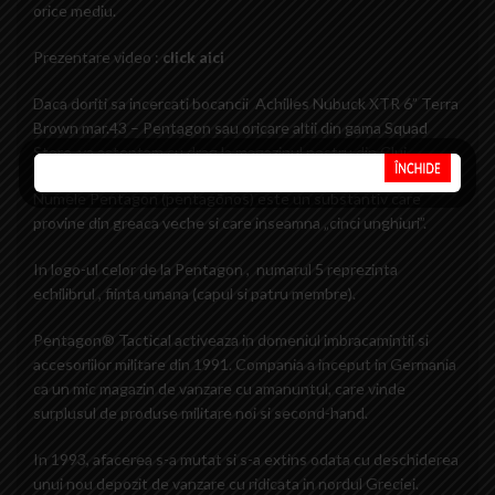
orice mediu.
Prezentare video :
click aici
Daca doriti sa incercati bocancii Achilles Nubuck XTR 6” Terra
Brown mar.43 – Pentagon sau oricare altii din gama
Squad
Store
, va asteptam cu drag la magazinul nostru din Cluj.
Numele Pentagon (pentagōnos) este un substantiv care
provine din greaca veche si care inseamna „cinci unghiuri”.
In logo-ul celor de la Pentagon , numarul 5 reprezinta
echilibrul , fiinta umana (capul si patru membre).
Pentagon® Tactical activeaza in domeniul imbracamintii si
accesoriilor militare din 1991. Compania a inceput in Germania
ca un mic magazin de vanzare cu amanuntul, care vinde
surplusul de produse militare noi si second-hand.
In 1993, afacerea s-a mutat si s-a extins odata cu deschiderea
unui nou depozit de vanzare cu ridicata in nordul Greciei.