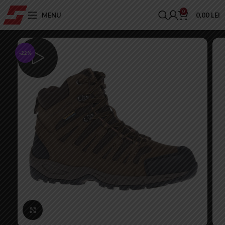
0
MENU
0,00
LEI
-22%
Click to enlarge