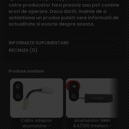
catre producator fara preaviz sau pot contine
erori de operare. Daca doriti, inainte de a
achizitiona un produs puteti cere informatii de
actualitate si exacte despre acesta.
INFORMAȚII SUPLIMENTARE
RECENZII (0)
Produse similare
SOLD
SO
OUT
O
Cablu adaptor
Acumulator NiMH
A
acumulator –
8.4/1100 Intellect –