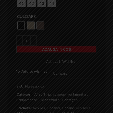
41
42
43
44
CULOARE
ADAUGĂ ÎN COȘ
Adauga la Wishlist
Add to wishlist
Compare
SKU:
Nu se aplică
Categorii:
Airsoft
,
Echipament vestimentar
,
Echipamente
,
Incaltaminte
,
Pentagon
Etichete:
Achilles
,
Bocanci
,
Bocanci Achilles XTR