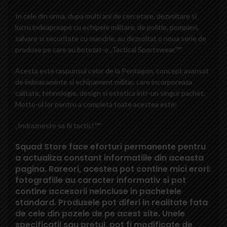
In cele din urma, dupa multi ani de cercetare, dezvoltare si
lucru indeaproape cu echipele militare, de politie, pompieri,
salvare si securitate cu mandrie, au dezvoltat o noua serie de
produse pe care au botezat-o „Tactical Sportswear™”
Acesta este raspunsul celor de la Pentagon, concept avansat
de imbracaminte si echipament militar, care incorporeaza
calitate, tehnologie, design si estetica intr-un singur pachet.
Motto-ul lor pentru a completa toate acestea este:
„Indrazneste sa fii tactic!™”
Squad Store face eforturi permanente pentru
a actualiza constant informatiile din aceasta
pagina. Rareori, acestea pot contine mici erori:
fotografiile au caracter informativ si pot
contine accesorii neincluse in pachetele
standard. Produsele pot diferi in realitate fata
de cele din pozele de pe acest site. Unele
specificatii sau pretul, pot fi modificate de