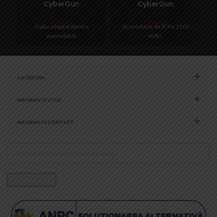
CyberGun
CyberGun
9,99
lei
70,99
lei
Cablu adaptor pentru
Acumulator de 8,4 V 1100
acumulator.
mAh.
CATEGORII
INFORMATII UTILE
INFORMATII CONTACT