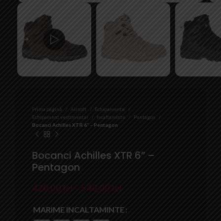
Prima pagină
Airsoft
Echipamente
Echipament vestimentar
Incaltaminte
Pentagon
Bocanci Achilles XTR 6” – Pentagon
Bocanci Achilles XTR 6” –
Pentagon
420,00
lei
–
540,00
lei
MARIME INCALTAMINTE