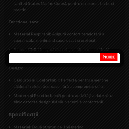
(United States Marine Corps), pentru un aspect tactic și
practic.
Funcționalitate:
Material Respirabil:
Asigură confort termic fără a
supraîncălzi, menținând capul uscat și protejat.
Aspect Civil:
Designul discret și modern o face ideală
pentru utilizare zilnică, oferind un look urban și versatil.
Design:
Călduros și Confortabil:
Perfectă pentru a menține
căldura în zilele răcoroase, fără a compromite stilul.
Modern și Practic:
Ideală pentru activități variate și uz
zilnic datorită designului său versatil și confortabil.
Specificații
Material:
Două straturi de lână merino