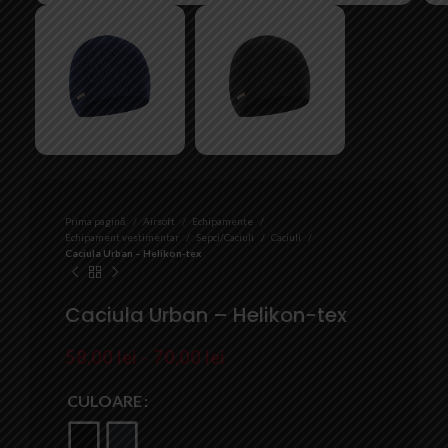
Prima pagină
Airsoft
Echipamente
Echipament vestimentar
Sepci/Caciuli
Caciuli
Caciula Urban – Helikon-tex
Caciula Urban – Helikon-tex
58,00
lei
–
70,00
lei
CULOARE