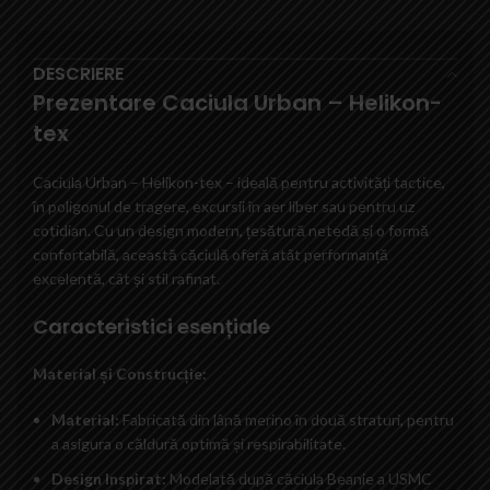
DESCRIERE
Prezentare Caciula Urban – Helikon-
tex
Caciula Urban – Helikon-tex – ideală pentru activități tactice,
în poligonul de tragere, excursii în aer liber sau pentru uz
cotidian. Cu un design modern, țesătură netedă și o formă
confortabilă, această căciulă oferă atât performanță
excelentă, cât și stil rafinat.
Caracteristici esențiale
Material și Construcție:
Material:
Fabricată din lână merino în două straturi, pentru
a asigura o căldură optimă și respirabilitate.
Design Inspirat:
Modelată după căciula Beanie a USMC