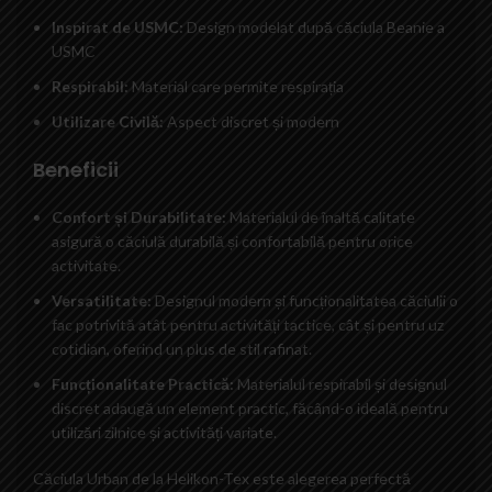
Inspirat de USMC:
Design modelat după căciula Beanie a
USMC
Respirabil:
Material care permite respirația
Utilizare Civilă:
Aspect discret și modern
Beneficii
Confort și Durabilitate:
Materialul de înaltă calitate
asigură o căciulă durabilă și confortabilă pentru orice
activitate.
Versatilitate:
Designul modern și funcționalitatea căciulii o
fac potrivită atât pentru activități tactice, cât și pentru uz
cotidian, oferind un plus de stil rafinat.
Funcționalitate Practică:
Materialul respirabil și designul
discret adaugă un element practic, făcând-o ideală pentru
utilizări zilnice și activități variate.
Căciula Urban de la Helikon-Tex este alegerea perfectă