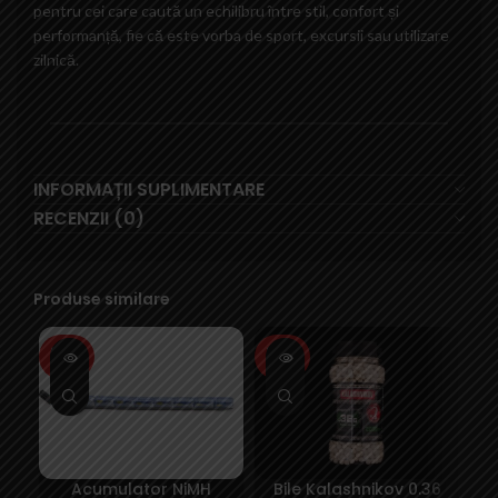
pentru cei care caută un echilibru între stil, confort și
performanță, fie că este vorba de sport, excursii sau utilizare
zilnică.
INFORMAȚII SUPLIMENTARE
RECENZII (0)
Produse similare
SOLD
SOLD
SO
OUT
OUT
O
Acumulator NiMH
Bile Kalashnikov 0.36