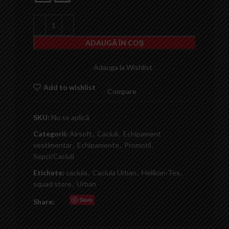
ADAUGĂ ÎN COȘ
Adauga la Wishlist
Add to wishlist
Compare
SKU:
Nu se aplică
Categorii:
Airsoft
,
Caciuli
,
Echipament
vestimentar
,
Echipamente
,
Promotii
,
Sepci/Caciuli
Etichete:
caciula
,
Caciula Urban
,
Helikon-Tex
,
squad store
,
Urban
Save
Share: