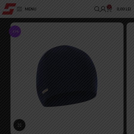
0
MENU
0,00
LEI
-17%
Click to enlarge