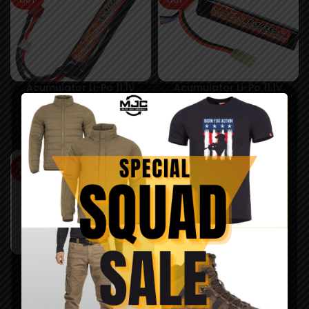
Acumulator Li-Po 11.1V
Acumulator Li-Po 11.1V
1100mAh – VB Power
1100mAh 20C – VBPower
125,00
lei
120,00
lei
SOLD
OUT
Acumulator Li-Po 11.1V
1300MAH 20C -STICK
90,00
lei