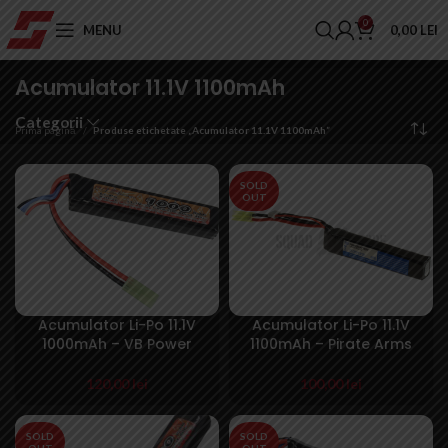
0
MENU
0,00
LEI
Acumulator 11.1V 1100mAh
Categorii
Prima pagină
Produse etichetate „Acumulator 11.1V 1100mAh”
SOLD
OUT
Acumulator Li-Po 11.1V
Acumulator Li-Po 11.1V
1000mAh – VB Power
1100mAh – Pirate Arms
120,00
lei
100,00
lei
SOLD
SOLD
OUT
OUT