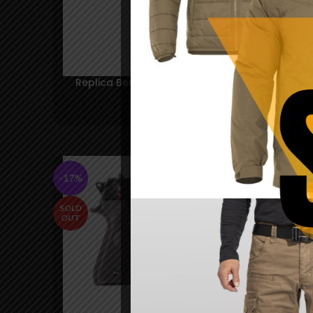
Replica Beretta M9 A3 Black CO2 – Umarex
786,00
lei
-17%
SOLD
OUT