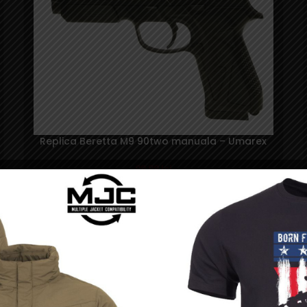
Replica Beretta M9 90two manuala – Umarex
99,99
lei
SOLD
OUT