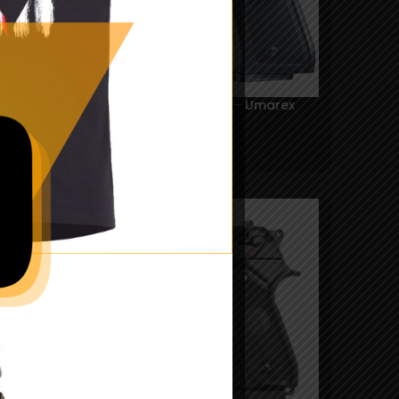
Replica Beretta M9 slide metal – Umarex
147,99
lei
SOLD
OUT