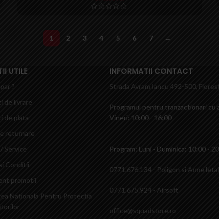
1
2
3
4
5
6
7
→
I UTILE
INFORMATII CONTACT
par ?
Strada Avram Iancu 492-500, Florest
i de livrare
Programul pentru tranzactionari cu a
i de plata
Vineri: 10:00 - 16:00
de returnare
/ Service
Program: Luni - Duminica: 10:00 - 2
i Conditii
0771.676.134 - Poligon si Arme leta
nt promotii
0771.675.924 - Airsoft
tea Nationala Pentru Protectia
orilor
office@squadstore.ro