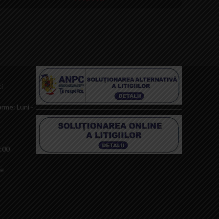
i
rme: Luni -
0:00
le