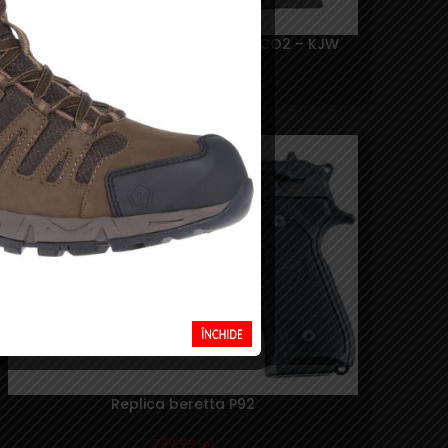
Replica Beretta M9A1 full metal CO2 – KJW
550,00
lei
SOLD
OUT
Replica beretta P92
799,99
lei