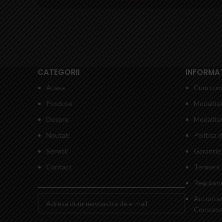
CATEGORII
INFORMATI
Acasa
Cum cum
Produse
Modalitat
Despre
Modalitat
Noutati
Politica 
Servicii
Garantie 
Contact
Termeni s
Regulame
Autorita
Consumat