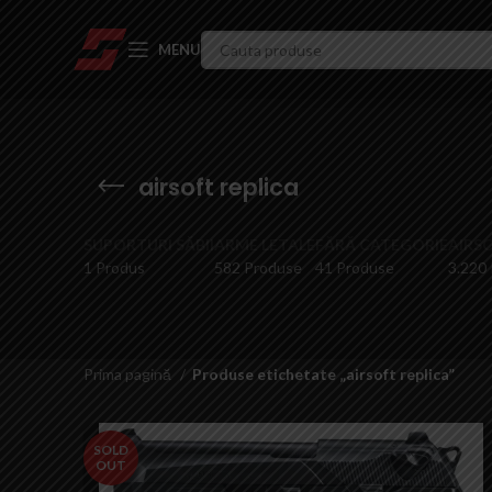
MENU
airsoft replica
SUPORTURI SĂBII
ARME LETALE
FĂRĂ CATEGORIE
AIRS
1 Produs
582 Produse
41 Produse
3.220
Prima pagină
Produse etichetate „airsoft replica”
SOLD
OUT