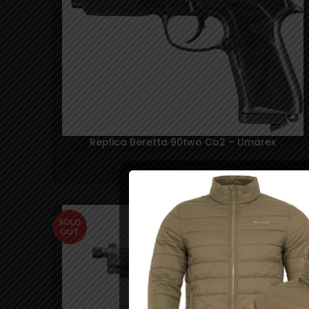
Replica Beretta 90two Co2 – Umarex
330,00
lei
SOLD
OUT