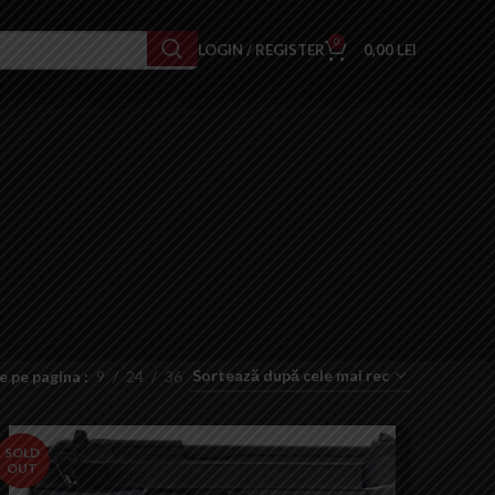
0
LOGIN / REGISTER
0,00
LEI
e pe pagina
9
24
36
SOLD
OUT