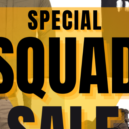
Replica Beretta M9 A3 Dark Earth CO2
679,00
lei
SOLD
OUT