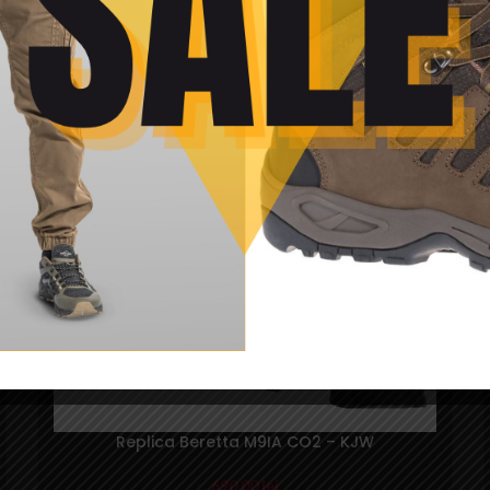
Replica Beretta M92 FS HME slide metal – Umarex
139,99
lei
SOLD
OUT
Replica Beretta M9IA CO2 – KJW
690,00
lei