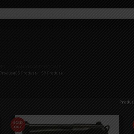
OFT
VANATOARE
PISTOALE
 Produse
85 Produse
59 Produse
Produs
SOLD
OUT