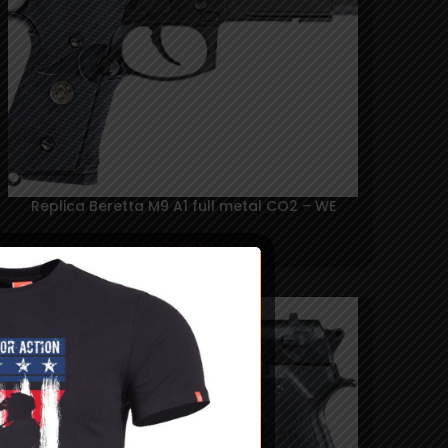
Replica Beretta M9 A1 full metal CO2 – WE
600,00
lei
SOLD
OUT