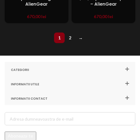
AlienGear
– AlienGear
670,00
lei
670,00
lei
1
2
→
CATEGORII
INFORMATII UTILE
INFORMATII CONTACT