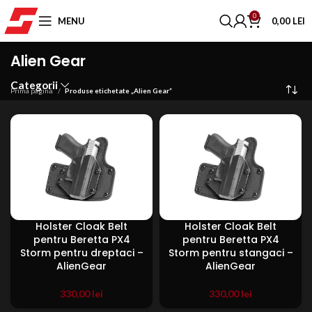
0
MENU
0,00
LEI
Alien Gear
Categorii
Prima pagină
Produse etichetate „Alien Gear”
Holster Cloak Belt
Holster Cloak Belt
pentru Beretta PX4
pentru Beretta PX4
Storm pentru dreptaci –
Storm pentru stangaci –
AlienGear
AlienGear
330,00
lei
330,00
lei