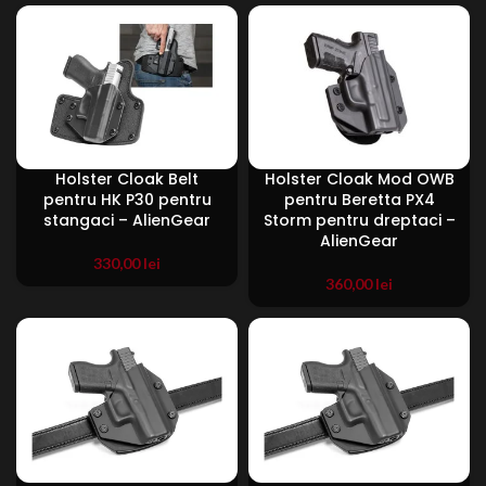
Holster Cloak Belt
Holster Cloak Mod OWB
pentru HK P30 pentru
pentru Beretta PX4
stangaci – AlienGear
Storm pentru dreptaci –
AlienGear
330,00
lei
360,00
lei