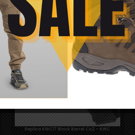
Replica HW G17 manuala – ASG
104,99
lei
SOLD
OUT
Replica KWC17 Black Barrel Co2 – KWC
Contine Oferta