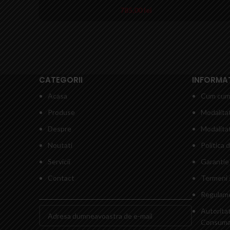
785,00
lei
CATEGORII
INFORMATI
Acasa
Cum cum
Produse
Modalitat
Despre
Modalitat
Noutati
Politica 
Servicii
Garantie 
Contact
Termeni s
Regulame
Autorita
Consumat