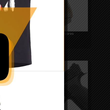
Replica Glock19X CO2 – Umarex
699,00
lei
SOLD
OUT