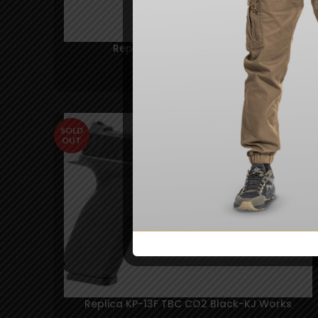
Replica H&K MP5 K – Umarex
600,00
lei
SOLD
OUT
Replica KP-13F TBC CO2 Black-KJ Works
Contine Oferta