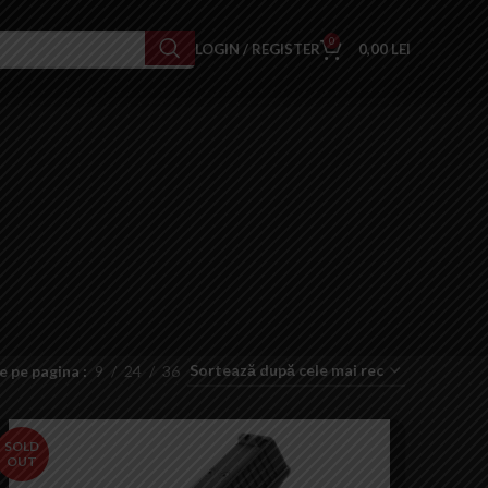
0
LOGIN / REGISTER
0,00
LEI
e pe pagina
9
24
36
SOLD
OUT