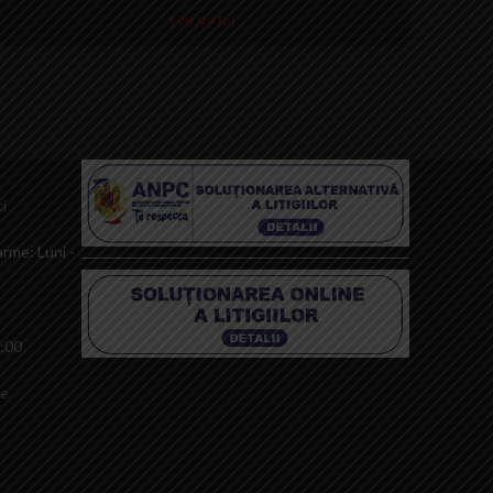
199,99
lei
i
rme: Luni -
0:00
le