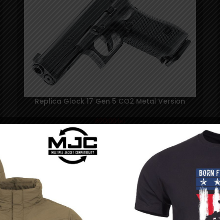
Replica Glock 17 Gen 5 CO2 Metal Version
690,00
lei
SOLD
OUT