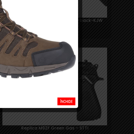
Replica KP-13 Custom CO2 blow-back-KJW
Contine Oferta
655,00
lei
SOLD
OUT
Replica M92F Green Gas – STTi