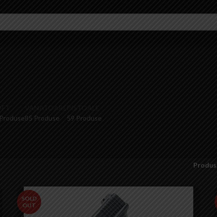
OFT
VANATOARE
PISTOALE
 Produse
85 Produse
59 Produse
Produs
SOLD
OUT