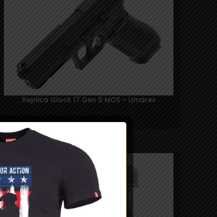
Replica Glock 17 Gen 5 MOS – Umarex
795,00
lei
SOLD
OUT