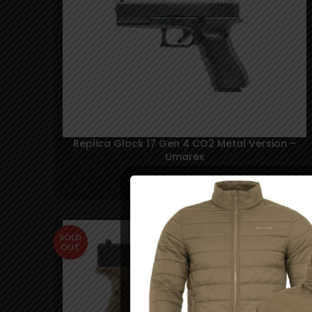
Replica Glock 17 Gen 4 CO2 Metal Version –
Umarex
800,00
lei
SOLD
OUT