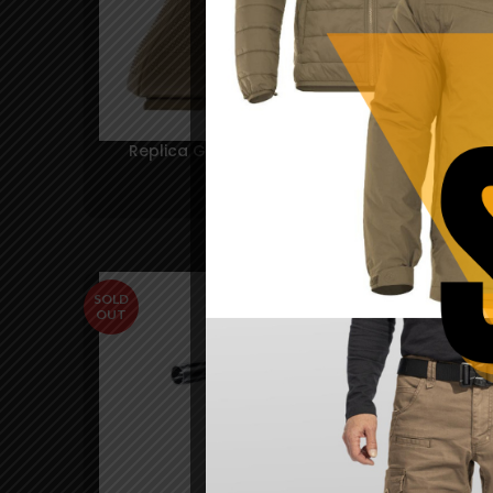
Replica Glock 17 gen. 5 coyote – Umarex
795,00
lei
SOLD
OUT