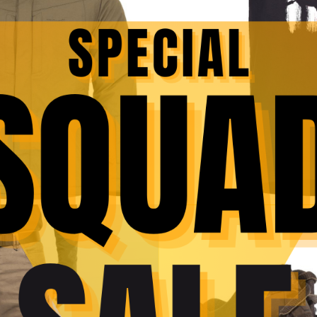
Replică Glock KWC17 slide metal blow-back CO₂
– KWC
510,00
lei
SOLD
OUT