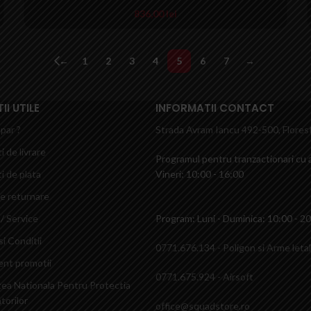
836,00
lei
←
1
2
3
4
5
6
7
→
I UTILE
INFORMATII CONTACT
par ?
Strada Avram Iancu 492-500, Florest
i de livrare
Programul pentru tranzactionari cu a
i de plata
Vineri: 10:00 - 16:00
de returnare
/ Service
Program: Luni - Duminica: 10:00 - 2
i Conditii
0771.676.134 - Poligon si Arme leta
nt promotii
0771.675.924 - Airsoft
tea Nationala Pentru Protectia
orilor
office@squadstore.ro