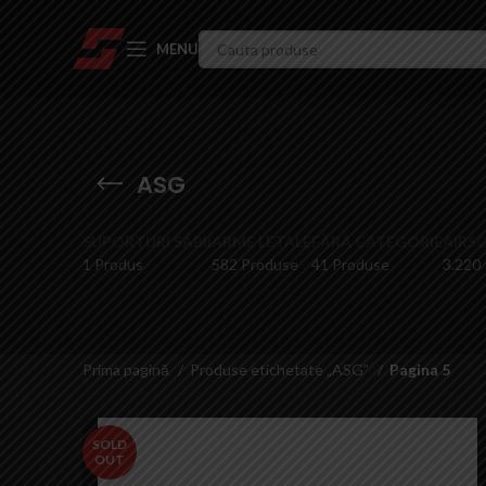
MENU
ASG
SUPORTURI SĂBII
ARME LETALE
FĂRĂ CATEGORIE
AIRS
1 Produs
582 Produse
41 Produse
3.220
Prima pagină
Produse etichetate „ASG”
Pagina 5
SOLD
OUT