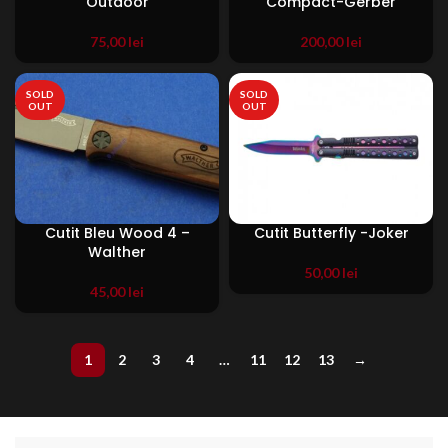
Outdoor
Compact-Gerber
75,00
lei
200,00
lei
SOLD
SOLD
OUT
OUT
Cutit Bleu Wood 4 –
Cutit Butterfly -Joker
Walther
50,00
lei
45,00
lei
1
2
3
4
…
11
12
13
→