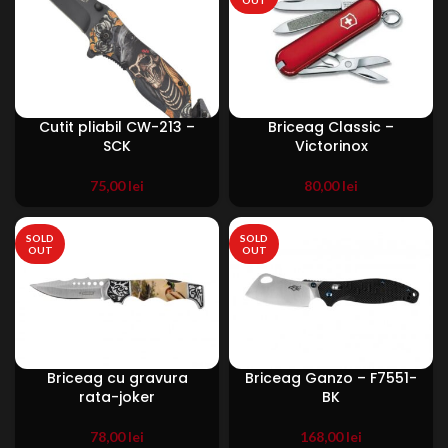
Cutit pliabil CW-213 –
Briceag Classic –
SCK
Victorinox
75,00
lei
80,00
lei
SOLD
SOLD
OUT
OUT
Briceag cu gravura
Briceag Ganzo – F7551-
rata-joker
BK
78,00
lei
168,00
lei