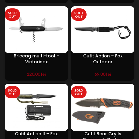
SOLD
SOLD
OUT
OUT
Briceag multi-tool -
Cutit Action – Fox
Victorinox
Outdoor
120,00
lei
69,00
lei
SOLD
SOLD
OUT
OUT
Cuțit Action II – Fox
Cutit Bear Grylls