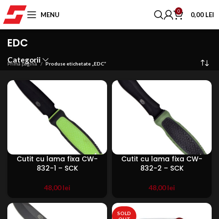
0
MENU
0,00
LEI
EDC
Categorii
Prima pagină
Produse etichetate „EDC”
Cutit cu lama fixa CW-
Cutit cu lama fixa CW-
832-1 – SCK
832-2 – SCK
48,00
lei
48,00
lei
SOLD
OUT