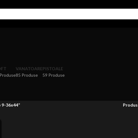
OFT
VANATOARE
PISTOALE
 Produse
85 Produse
59 Produse
e 9-36x44”
Produs