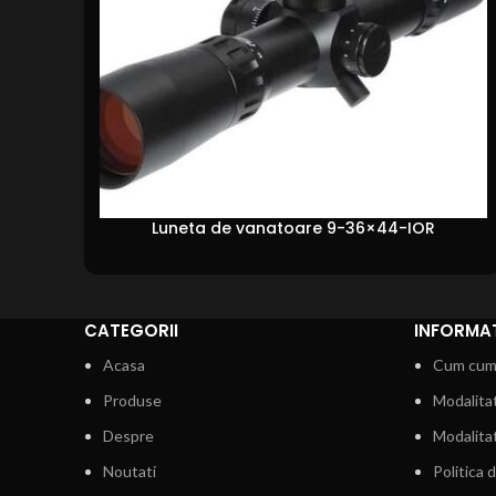
Luneta de vanatoare 9-36×44-IOR
CATEGORII
INFORMATI
Acasa
Cum cum
Produse
Modalitat
Despre
Modalitat
Noutati
Politica 