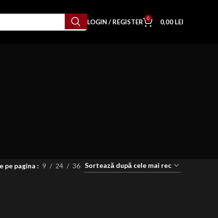
0
LOGIN / REGISTER
0,00
LEI
e pe pagina
9
24
36