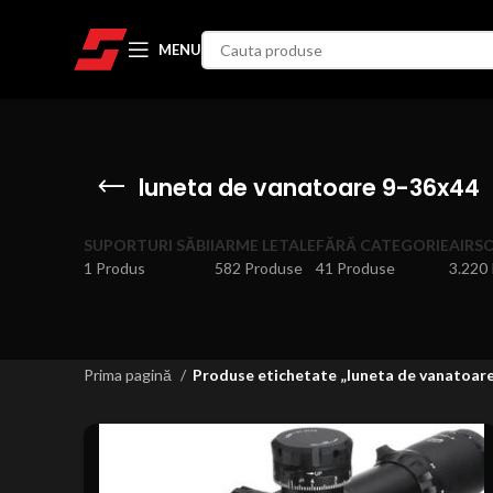
MENU
luneta de vanatoare 9-36x44
SUPORTURI SĂBII
ARME LETALE
FĂRĂ CATEGORIE
AIRS
1 Produs
582 Produse
41 Produse
3.220
Prima pagină
Produse etichetate „luneta de vanatoar