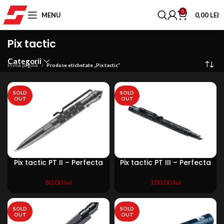
0
MENU
0,00
LEI
Pix tactic
Categorii
Prima pagină
Produse etichetate „Pix tactic”
SOLD
SOLD
OUT
OUT
Pix tactic PT II – Perfecta
Pix tactic PT III – Perfecta
80,00
lei
100,00
lei
SOLD
SOLD
OUT
OUT