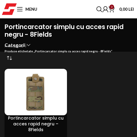
0
MENU
0,00
LEI
Portincarcator simplu cu acces rapid
negru - 8Fields
Categorii
Prima pagină
Produse etichetate „Portincarcator simplu cu acces rapid negru - 8Fields”
Portincarcator simplu cu
acces rapid negru –
8Fields