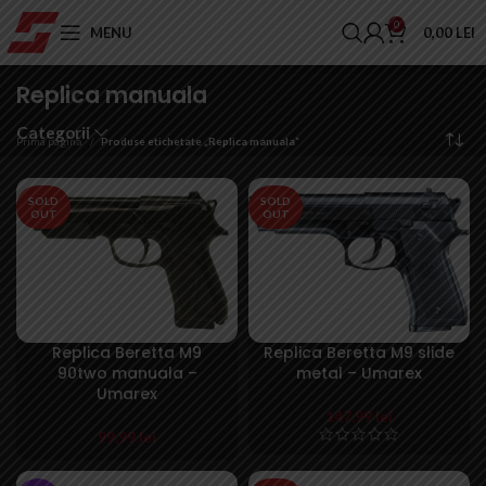
0
MENU
0,00
LEI
Replica manuala
Categorii
Prima pagină
Produse etichetate „Replica manuala”
SOLD
SOLD
OUT
OUT
Replica Beretta M9
Replica Beretta M9 slide
90two manuala –
metal – Umarex
Umarex
147,99
lei
99,99
lei