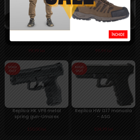
Replica Desert Eagle
Replica Desert Eagle
.50AE tan – CyberGun
50AE spring -CyberGun
99,99
lei
99,99
lei
SOLD
SOLD
OUT
OUT
Replica HK VP9 metal
Replica HW G17 manuala
spring gun-Umarex
– ASG
150,00
lei
104,99
lei