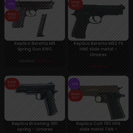
SOLD
-17%
OUT
SOLD
OUT
Replica Beretta M9
Replica Beretta M92 FS
Spring Gun KWC
HME slide metal –
Umarex
Prețul
Prețul
99,99
lei
119,99
lei
inițial
curent
139,99
lei
a
este:
fost:
99,99 lei.
SOLD
119,99 lei.
-16%
OUT
SOLD
OUT
Replica Browning 1911
Replica Colt 1911 HPA
spring – Umarex
slide metal TAN –