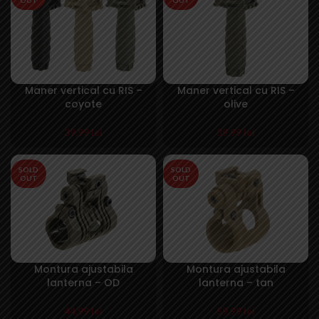
Maner vertical cu RIS –
Maner vertical cu RIS –
coyote
olive
39,99
lei
39,99
lei
SOLD
SOLD
OUT
OUT
Montura ajustabila
Montura ajustabila
lanterna – OD
lanterna – tan
44,99
lei
59,99
lei