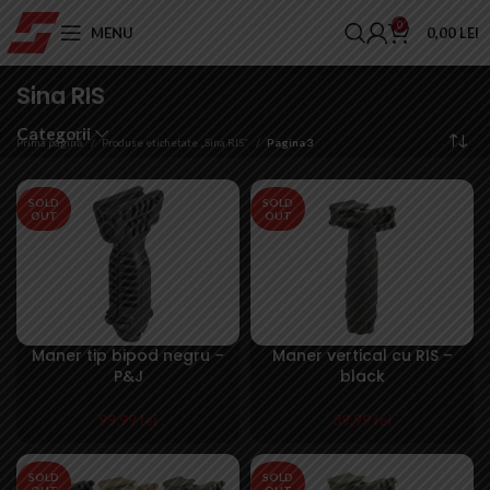
0
MENU
0,00
LEI
Sina RIS
Categorii
Prima pagină
Produse etichetate „Sina RIS”
Pagina 3
SOLD
SOLD
OUT
OUT
Maner tip bipod negru –
Maner vertical cu RIS –
P&J
black
99,99
lei
39,99
lei
SOLD
SOLD
OUT
OUT