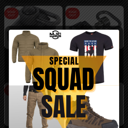
SOLD
SOLD
OUT
OUT
Montura cu buton
Montura cu buton
pentru sina RIS –
pentru sina RIS –
Cybergun
MGPCQB
44,99
lei
35,00
lei
SOLD
SOLD
OUT
OUT