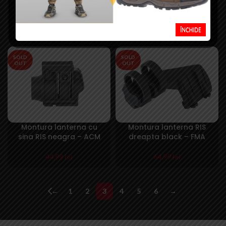
Montura curea din otel
Montura curea pentru
pentru sina RIS – ACM
sina RIS – Big Dragon
37,99
lei
47,99
lei
SOLD
SOLD
OUT
OUT
Montura lanterna cu
Montura lanterna RIS
sina RIS neagra – ACM
dreapta black – FMA
44,99
lei
64,99
lei
←
1
2
3
4
5
6
→