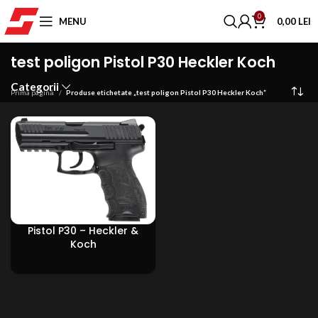
0
MENU
0,00
LEI
test poligon Pistol P30 Heckler Koch
Categorii
Prima pagină
Produse etichetate „test poligon Pistol P30 Heckler Koch”
Pistol P30 – Heckler &
Koch