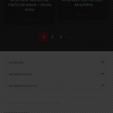
Amortizor 145mm LW
Amortizor 150×30 mm –
CW/CCW black – Pirate
AirsoftPro
Arms
94,99
lei
95,00
lei
1
2
3
→
CATEGORII
INFORMATII UTILE
INFORMATII CONTACT