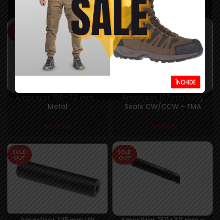
94,99
lei
49,99
lei
SOLD
SOLD
OUT
OUT
Amortizor 100×32 mm –
Amortizor 107mm Navy
Metal
Seals CW/CCW – FMA
60,00
lei
78,00
lei
SOLD
SOLD
OUT
OUT