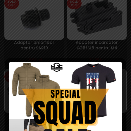
SOLD
SOLD
OUT
OUT
Adaptor amortizor
Adaptor incarcator
pentru SAR10
G36/SL8 pentru M4
49,99
lei
72,99
lei
SOLD
SOLD
OUT
OUT
Adaptor incarcator
Adaptor pat M4/M16 –
G36/SL8 pentru M4
ICS