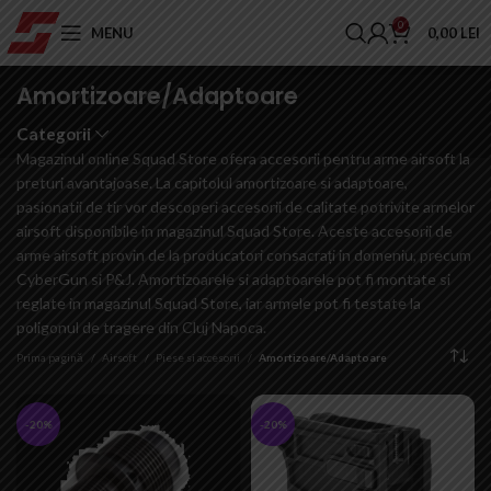
0
MENU
0,00
LEI
Amortizoare/Adaptoare
Categorii
Magazinul online Squad Store ofera accesorii pentru arme airsoft la
preturi avantajoase. La capitolul amortizoare si adaptoare,
pasionatii de tir vor descoperi accesorii de calitate potrivite armelor
airsoft disponibile in magazinul Squad Store. Aceste accesorii de
arme airsoft provin de la producatori consacrați in domeniu, precum
CyberGun si P&J. Amortizoarele si adaptoarele pot fi montate si
reglate in magazinul Squad Store, iar armele pot fi testate la
poligonul de tragere din Cluj Napoca.
Prima pagină
Airsoft
Piese si accesorii
Amortizoare/Adaptoare
-20%
-20%