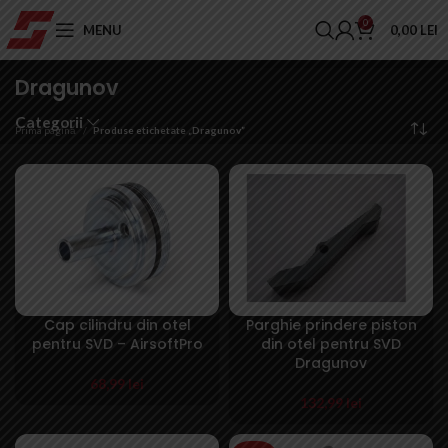
0
MENU
0,00
LEI
Dragunov
Categorii
Prima pagină
Produse etichetate „Dragunov”
Cap cilindru din otel
Parghie prindere piston
pentru SVD – AirsoftPro
din otel pentru SVD
Dragunov
68,99
lei
132,99
lei