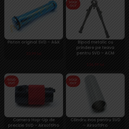
SOLD
OUT
Piston original SVD – A&K
Bipod metalic cu
prindere pe teava
pentru SVD – ACM
33,99
lei
136,99
lei
SOLD
SOLD
OUT
OUT
Camera Hop-Up de
Cilindru inox pentru SVD
precizie SVD – AirsoftPro
– AirsoftPro