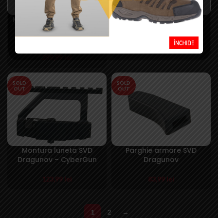
Kit conversie CO2 pentru
Luneta 4×26 pentru SVD
SVD generatia 3 –
Dragunov – CyberGun
AirsoftPro
519,99
lei
299,99
lei
SOLD
SOLD
OUT
OUT
Montura luneta SVD
Parghie armare SVD
Dragunov – CyberGun
Dragunov
123,99
lei
83,99
lei
1
2
→