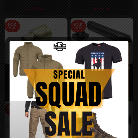
142,99
lei
65,99
lei
SOLD
SOLD
OUT
OUT
Ghidaj arc SVD –
Kit conversie CO2 pentru
AirsoftPro
SVD generatia 2 –
AirsoftPro
27,99
lei
299,99
lei
SOLD
SOLD
OUT
OUT