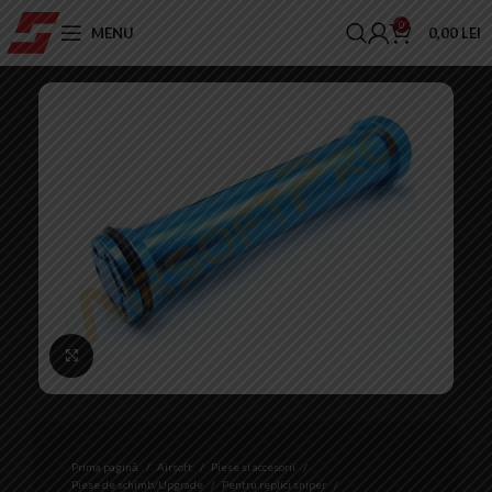
0
MENU
0,00
LEI
Click to enlarge
Prima pagină
Airsoft
Piese si accesorii
Piese de schimb/Upgrade
Pentru replici sniper