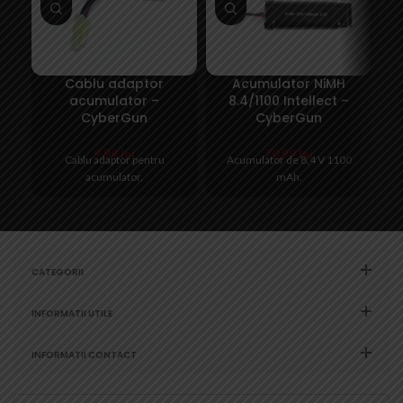
Cablu adaptor
Acumulator NiMH
acumulator –
8.4/1100 Intellect –
8
CyberGun
CyberGun
9,99
lei
70,99
lei
Cablu adaptor pentru
Acumulator de 8,4 V 1100
acumulator.
mAh.
CATEGORII
INFORMATII UTILE
INFORMATII CONTACT