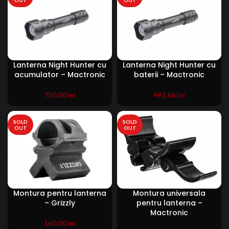
Lanterna Night Hunter cu
Lanterna Night Hunter cu
acumulator – Mactronic
baterii – Mactronic
750,00
lei
492,66
lei
SOLD
SOLD
OUT
OUT
Montura pentru lanterna
Montura universala
– Grizzly
pentru lanterna –
Mactronic
160,00
lei