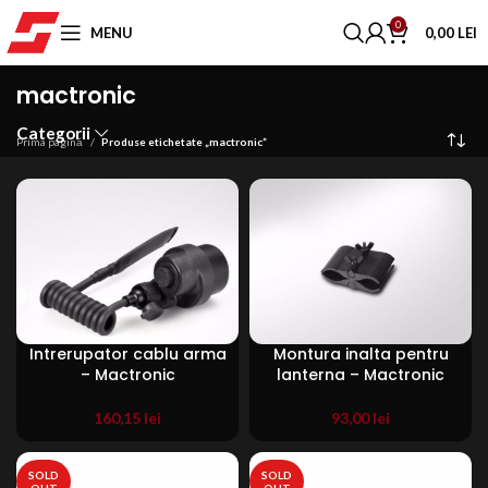
0
MENU
0,00
LEI
mactronic
Categorii
Prima pagină
Produse etichetate „mactronic”
Intrerupator cablu arma
Montura inalta pentru
– Mactronic
lanterna – Mactronic
160,15
lei
93,00
lei
SOLD
SOLD
OUT
OUT