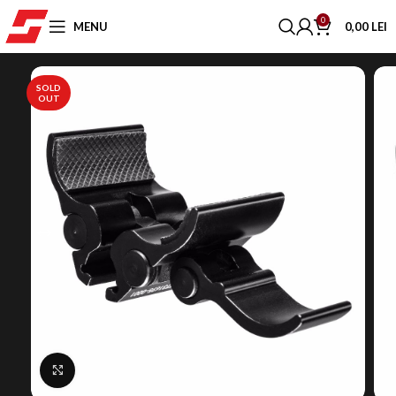
0
MENU
0,00
LEI
SOLD
OUT
Click to enlarge