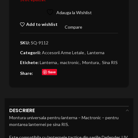
Adauga la Wishlist
Add to wishlist
Compare
SKU:
SQ-9112
Categorii:
Accesorii Arme Letale
,
Lanterna
Etichete:
Lanterna
,
mactronic
,
Montura
,
Sina RIS
Save
Share:
DESCRIERE
Montura universala pentru lanterna – Mactronic – pentru
montarea lanternei pe sina RIS.
Este compatibila cu lanternele tactice din seriile Defender, UV