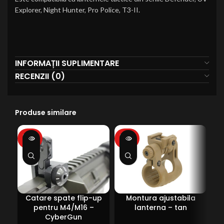
Explorer, Night Hunter, Pro Police, T3-II.
INFORMAȚII SUPLIMENTARE
RECENZII (0)
Produse similare
SOLD
SOLD
SO
OUT
OUT
O
Catare spate flip-up
Montura ajustabila
pentru M4/M16 –
lanterna – tan
CyberGun