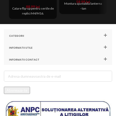
59,99
lei
Montura ajustabila lanterna
88,99
lei
Catare flip-up pentru seriile de
- tan
Mo
replici M4/M16.
CATEGORII
INFORMATII UTILE
INFORMATII CONTACT