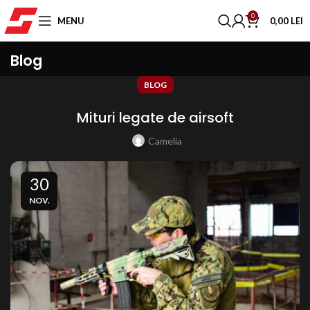
0
MENU
0,00
LEI
Blog
BLOG
Mituri legate de airsoft
Camelia
30
NOV.