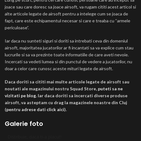
joace sau care doresc sa joace airsoft, va rugam cititi acest articol si
alte articole legate de airsoft pentru a intelege cum se joaca de
fapt, care este echipamentul necesar si care e treaba cu “armele
periculoase”.
Iar daca nu sunteti siguri si doriti sa intrebati ceva din domeniul
airsoft, majoritatea jucatorilor ar fi incantati sa va explice cum stau
lucrurile si sa va prezinte toate informatiile de care aveti nevoie.
Incercati sa vedeti lumea si din punctul de vedere a jucatorilor, nu
doar a celor care cunosc aceste mituri legate de airsoft.
Daca doriti sa cititi mai multe articole legate de airsoft sau
noutati ale magazinului nostru Squad Store,
puteti sa ne
vizitati pe blog
. Iar daca doriti sa incercati diverse produse
airsoft, va asteptam cu drag la magazinele noastre din Cluj
(
pentru adrese dati click aici
).
Galerie foto
Distribuie, daca ti-a placut!