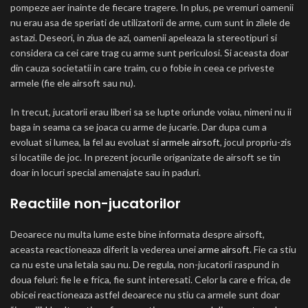
pompeze aer inainte de fiecare tragere. In plus, pe vremuri oamenii
nu erau asa de speriati de utilizatorii de arme, cum sunt in zilele de
astazi. Deseori, in ziua de azi, oamenii apeleaza la stereotipuri si
considera ca cei care trag cu arme sunt periculosi. Si aceasta doar
din cauza societatii in care traim, cu o fobie in ceea ce priveste
armele (fie ele airsoft sau nu).
In trecut, jucatorii erau liberi sa se lupte oriunde voiau, nimeni nu ii
baga in seama ca se joaca cu arme de jucarie. Dar dupa cum a
evoluat si lumea, la fel au evoluat si
armele airsoft
, jocul propriu-zis
si locatiile de joc. In prezent jocurile origanizate de airsoft se tin
doar in locuri special amenajate sau in paduri.
Reactiile non-jucatorilor
Deoarece nu multa lume este bine informata despre airsoft,
aceasta reactioneaza diferit la vederea unei
arme airsoft
. Fie ca stiu
ca nu este una letala sau nu. De regula, non-jucatorii raspund in
doua feluri: fie le e frica, fie sunt interesati. Celor la care e frica, de
obicei reactioneaza astfel deoarece nu stiu ca armele sunt doar