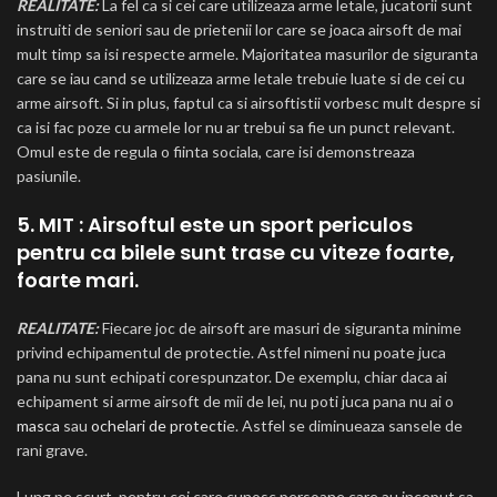
REALITATE:
La fel ca si cei care utilizeaza arme letale, jucatorii sunt
instruiti de seniori sau de prietenii lor care se joaca airsoft de mai
mult timp sa isi respecte armele. Majoritatea masurilor de siguranta
care se iau cand se utilizeaza arme letale trebuie luate si de cei cu
arme airsoft. Si in plus, faptul ca si airsoftistii vorbesc mult despre si
ca isi fac poze cu armele lor nu ar trebui sa fie un punct relevant.
Omul este de regula o fiinta sociala, care isi demonstreaza
pasiunile.
5. MIT : Airsoftul este un sport periculos
pentru ca bilele sunt trase cu viteze foarte,
foarte mari.
REALITATE:
Fiecare joc de airsoft are masuri de siguranta minime
privind echipamentul de protectie. Astfel nimeni nu poate juca
pana nu sunt echipati corespunzator. De exemplu, chiar daca ai
echipament si arme airsoft de mii de lei, nu poti juca pana nu ai o
masca
sau
ochelari de protecti
e. Astfel se diminueaza sansele de
rani grave.
Lung pe scurt, pentru cei care cunosc persoane care au inceput sa