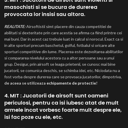
masochisti si se bucura de durerea
provocata lor insisi sau altora.
REALITATE:
Airsoftistii simt placere din cauza competitiei de
abilitati si dexteritate prin care acestia se afirma ca fiind printre cei
mai buni. Dar in acest caz trebuie luat in calcul si norocul. Exact ca si
in alte sporturi precum baschetul, golful, fotbalul si oricare alte
sporturi competitive din lume. Placerea este dezvoltarea abilitatilor
si compararea nivelului acestora cu a altor persoane sau a unui
grup. Desigur, prin airsoft se leaga prietenii, se cunosc mai bine
jucatorii, se comunica deschis, se schimba idei, etc. Niciodata nu a
fost vorba despre durerea care se provoaca jucatorilor, dimpotriva,
de aceea se utilizeaza
echipamente de protectie
!
4. MIT : Jucatorii de airsoft sunt oameni
periculosi, pentru ca isi iubesc atat de mult
armele incat vorbesc foarte mult despre ele,
isi fac poze cu ele, etc.