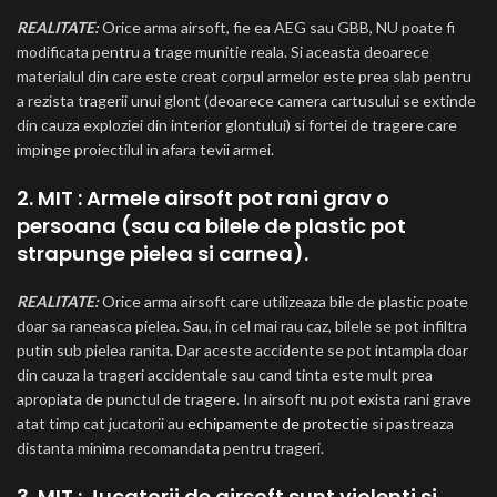
REALITATE:
Orice arma airsoft, fie ea AEG sau GBB, NU poate fi
modificata pentru a trage munitie reala. Si aceasta deoarece
materialul din care este creat corpul armelor este prea slab pentru
a rezista tragerii unui glont (deoarece camera cartusului se extinde
din cauza exploziei din interior glontului) si fortei de tragere care
impinge proiectilul in afara tevii armei.
2. MIT : Armele airsoft pot rani grav o
persoana (sau ca bilele de plastic pot
strapunge pielea si carnea).
REALITATE:
Orice arma airsoft care utilizeaza bile de plastic poate
doar sa raneasca pielea. Sau, in cel mai rau caz, bilele se pot infiltra
putin sub pielea ranita. Dar aceste accidente se pot intampla doar
din cauza la trageri accidentale sau cand tinta este mult prea
apropiata de punctul de tragere. In airsoft nu pot exista rani grave
atat timp cat jucatorii au
echipamente de protectie
si pastreaza
distanta minima recomandata pentru trageri.
3. MIT : Jucatorii de airsoft sunt violenti si