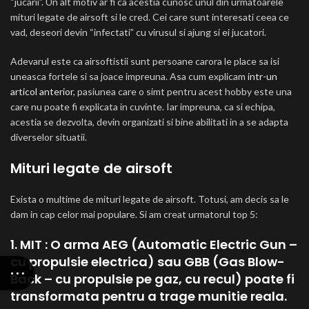
“jucarii”. Un alt motiv ar fi ca acestia cunosc unul din urmatoarele
mituri legate de airsoft si le cred. Cei care sunt interesati ceea ce
vad, deseori devin “infectati” cu virusul si ajung si ei jucatori.
Adevarul este ca airsoftistii sunt persoane carora le place sa isi
uneasca fortele si sa joace impreuna. Asa cum explicam
intr-un
articol anterior
, pasiunea care o simt pentru acest hobby este una
care nu poate fi explicata in cuvinte. Iar impreuna, ca si echipa,
acestia se dezvolta, devin organizati si bine abilitati in a se adapta
diverselor situatii.
Mituri legate de airsoft
Exista o multime de mituri legate de airsoft. Totusi, am decis sa le
dam in cap celor mai populare. Si am creat urmatorul top 5:
1. MIT : O arma AEG (Automatic Electric Gun –
cu propulsie electrica) sau GBB (Gas Blow-
Back – cu propulsie pe gaz, cu recul) poate fi
transformata pentru a trage munitie reala.