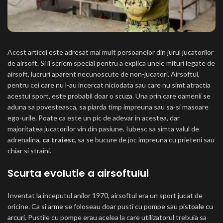
Acest articol este adresat mai mult persoanelor din jurul jucatorilor
de airsoft. Si il scriem special pentru a explica unele mituri legate de
airsoft, lucruri aparent necunoscute de non-jucatori. Airsoftul,
pentru cei care nu l-au incercat niciodata sau care nu simt atractia
acestui sport, este probabil doar o scuza. Una prin care oamenii se
aduna sa povesteasca, sa piarda timp impreuna sau sa-si masoare
ego-urile. Poate ca este un pic de adevar in acestea, dar
majoritatea jucatorilor vin din pasiune. Iubesc sa simta valul de
adrenalina,
ca traiesc
, sa se bucure de joc impreuna cu prieteni sau
chiar si straini.
Scurta evolutie a airsoftului
Inventat la inceputul anilor 1970, airsoftul era un sport jucat de
oricine. Ca si arme se foloseau doar pusti cu pompe sau
pistoale cu
arcuri
. Pustile cu pompe erau acelea la care utilizatorul trebuia sa