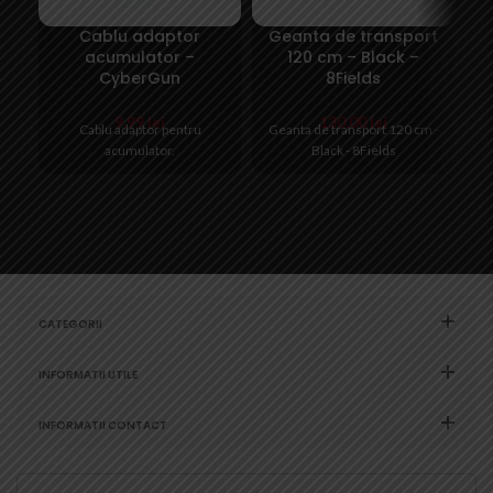
Cablu adaptor
Geanta de transport
acumulator –
120 cm – Black –
a
CyberGun
8Fields
9,99
lei
130,00
lei
Cablu adaptor pentru
Geanta de transport 120 cm -
In
acumulator.
Black - 8Fields
CATEGORII
INFORMATII UTILE
INFORMATII CONTACT