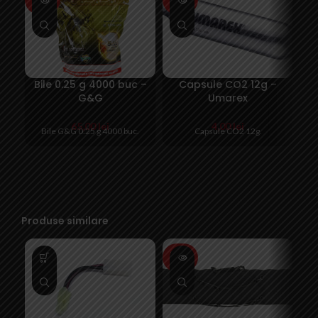
OUT
OUT
O
Bile 0.25 g 4000 buc –
Capsule CO2 12g –
G&G
Umarex
R
65,00
lei
4,00
lei
Bile G&G 0.25 g 4000 buc.
Capsule CO2 12g.
P
Produse similare
SOLD
SO
OUT
O