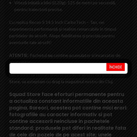
Viteză inițială a bilei (0,20g): 125 de metri pe secundă,
pentru traiectorii precise.
Cu replica Recon S 14.5 Inch CarboTech – Tan, vei
experimenta performanță și realism remarcabile în timpul
partidelor de airsoft. Alege fiabilitatea și precizia pentru
aventurile tale airsoft!
ATENTIE
: Pachetul
nu
contine acumulator si incarcator de
acumulator.
Daca doriti sa testati diverse produse airsoft din gama
Squad
Store
, va asteptam cu drag la magazinul nostru din Cluj.
Squad Store face eforturi permanente pentru
a actualiza constant informatiile din aceasta
pagina. Rareori, acestea pot contine mici erori:
fotografiile au caracter informativ si pot
contine accesorii neincluse in pachetele
standard; produsele pot diferi in realitate fata
de cele din pozele de pe acest site; unele