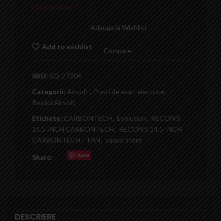
Stoc epuizat
Adauga la Wishlist
Add to wishlist
Compare
SKU:
SQ-27204
Categorii:
Airsoft
,
Pusti de asalt electrice
,
Replici Airsoft
Etichete:
CARBONTECH
,
Evolution
,
RECON S
14.5 INCH CARBONTECH
,
RECON S 14.5 INCH
CARBONTECH - TAN
,
squad store
Save
Share:
DESCRIERE