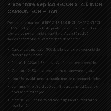
Prezentare Replica RECON S 14.5 INCH
CARBONTECH – TAN
Descoperă noua replică RECON S 14.5 INCH CARBONTECH
– TAN , o alegere excelentă pentru pasionații de airsoft în
căutare de performanță și fiabilitate. Această replică
impresionantă vine cu caracteristici deosebite:
Capacitatea magaziei: 300 de bile, pentru o experiență de
tragere îndelungată.
Energia la 0,20g: 1.56 Jouli, asigurând putere și precizie.
Greutate: 2450 de grame, pentru o manevrare ușoară.
Hop-Up reglabil, pentru ajustări fine ale traiectoriei bilelor.
Lungime: între 795 și 880 de milimetri, adaptabilă pentru
diverse situații de joc.
Material: ABS de înaltă calitate, asigurând durabilitate și
rezistență.