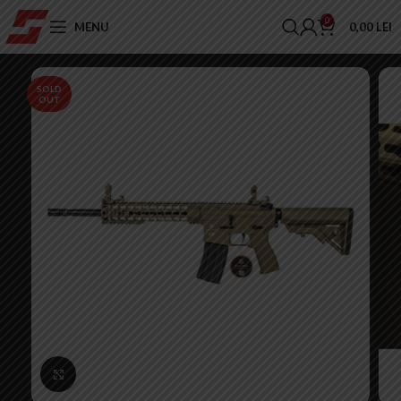
0
MENU
0,00
LEI
SOLD
OUT
Click to enlarge