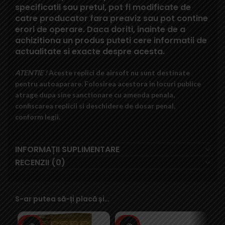
specificatii sau pretul, pot fi modificate de
catre producator fara preaviz sau pot contine
erori de operare. Daca doriti, inainte de a
achizitiona un produs puteti cere informatii de
actualitate si exacte despre acesta.
ATENTIE !
Aceste replici de airsoft nu sunt destinate
pentru autoaparare. Folosirea acestora in locuri publice
atrage dupa sine sanctionare cu amenda penala,
confiscarea replicii si deschidere de dosar penal,
conform legii.
INFORMAȚII SUPLIMENTARE
RECENZII (0)
S-ar putea să-ți placă și…
SOLD
SOLD
SO