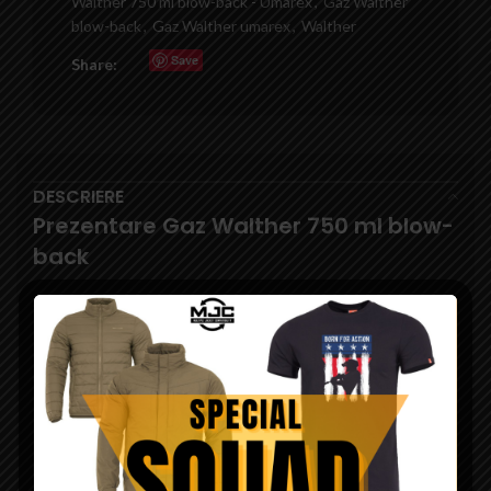
Walther 750 ml blow-back - Umarex
,
Gaz Walther
blow-back
,
Gaz Walther umarex
,
Walther
Save
Share:
DESCRIERE
Prezentare Gaz Walther 750 ml blow-
back
Gaz Walther este gazul ideal pentru armele airsoft cu gaz si cu
sistem blow-back. Acesta este produs de Umarex si este
disponibil in magazinul online Squad Store. Acest gaz contine
ulei siliconic pentru lubrifierea supapelor armelor airsoft.
Recipient 750 ml.
Daca doriti sa testati diverse produse din gama
Squad Store
,