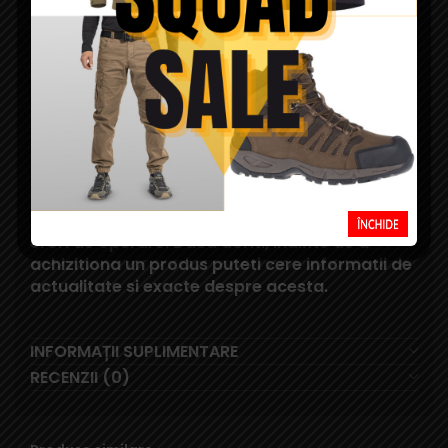
va asteptam cu drag in magazinul nostru din Cluj.
Squad Store face eforturi permanente pentru
a actualiza constant informatiile din aceasta
pagina. Rareori, acestea pot contine mici erori:
fotografiile au caracter informativ si pot
contine accesorii neincluse in pachetele
standard; produsele pot diferi in realitate fata
de cele din pozele de pe acest site; unele
specificatii sau pretul, pot fi modificate de
catre producator fara preaviz sau pot contine
erori de operare. Daca doriti, inainte de a
achizitiona un produs puteti cere informatii de
actualitate si exacte despre acesta.
INFORMAȚII SUPLIMENTARE
RECENZII (0)