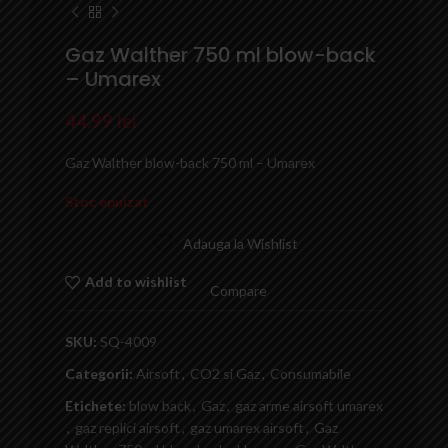
Gaz Walther 750 ml blow-back
– Umarex
44,99
lei
Gaz Walther blow-back 750 ml – Umarex
Stoc epuizat
Adauga la Wishlist
Add to wishlist
Compare
SKU:
SQ-4009
Categorii:
Airsoft
,
CO2 si Gaz
,
Consumabile
Etichete:
blow back
,
Gaz
,
gaz arme airsoft umarex
,
gaz replici airsoft
,
gaz umarex airsoft
,
Gaz