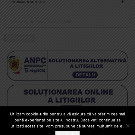
INFORMATII CONTACT
Utilizăm cookie-urile pentru a vă asigura că vă oferim cea mai
Copyright © 2024 Squad Store Professional Airsoft - Magazin
bună experiență pe site-ul nostru. Dacă veți continua să
Arme Airsoft - Livrare din stoc pistoale airsoft, mitraliere si arme
utilizați acest site, vom presupune că sunteți mulțumit de el.
automate airsoft.
Am inteles