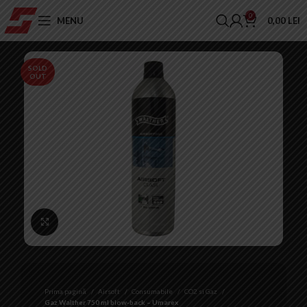
0
MENU
0,00
LEI
SOLD
OUT
Click to enlarge
Prima pagină
Airsoft
Consumabile
CO2 si Gaz
Gaz Walther 750 ml blow-back – Umarex