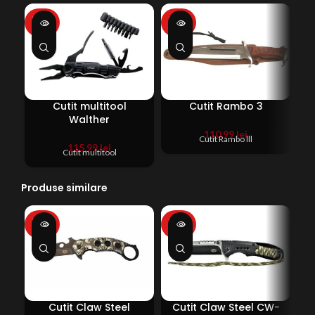
SOLD
SOLD
SO
OUT
OUT
O
Cutit multitool
Cutit Rambo 3
C
Walther
110,99
lei
Cutit Rambo lll
115,99
lei
Cutit multitool
Produse similare
SOLD
SOLD
SO
OUT
OUT
O
Cutit Claw Steel
Cutit Claw Steel CW-
C