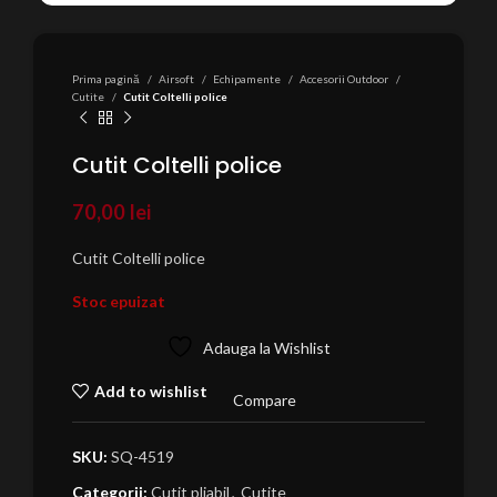
Prima pagină
Airsoft
Echipamente
Accesorii Outdoor
Cutite
Cutit Coltelli police
Cutit Coltelli police
70,00
lei
Cutit Coltelli police
Stoc epuizat
Adauga la Wishlist
Add to wishlist
Compare
SKU:
SQ-4519
Categorii:
Cutit pliabil
,
Cutite