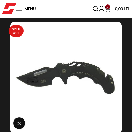
0
MENU
0,00
LEI
SOLD
OUT
Click to enlarge