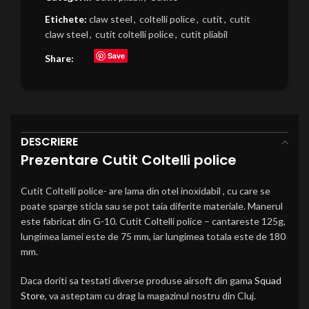
Etichete:
claw steel
,
coltelli police
,
cutit
,
cutit
claw steel
,
cutit coltelli police
,
cutit pliabil
Save
Share:
DESCRIERE
Prezentare Cutit Coltelli police
Cutit Coltelli police- are lama din otel inoxidabil , cu care se
poate sparge sticla sau se pot taia diferite materiale. Manerul
este fabricat din G-10. Cutit Coltelli police – cantareste 125g,
lungimea lamei este de 75 mm, iar lungimea totala este de 180
mm.
Daca doriti sa testati diverse produse airsoft din gama
Squad
Store
, va asteptam cu drag la magazinul nostru din Cluj.