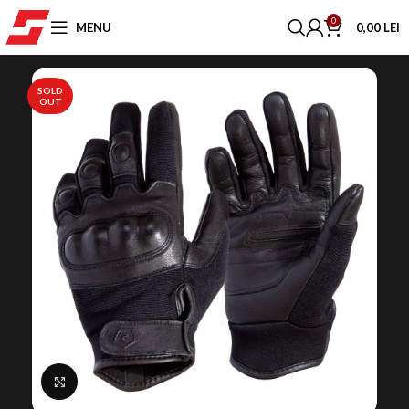
0
MENU
0,00
LEI
SOLD
OUT
Click to enlarge