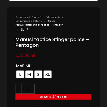
Prima pagină
Airsoft
Echipamente
Echipament de protectie
Manusi
Manusi tactice Stinger police – Pentagon
Manusi tactice Stinger police –
Pentagon
150,00
lei
MARIMI
L
M
S
XL
ADAUGĂ ÎN COȘ