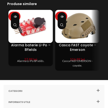
Produse similare
SOLD
SOLD
SO
OUT
OUT
O
Alarma baterie Li-Po –
Casca FAST coyote –
C
8Fields
Emerson
27,99
lei
116,99
lei
Alarma Li-Po 8Fields.
Casca FAST EMERSON -
coyote.
CATEGORII
INFORMATII UTILE