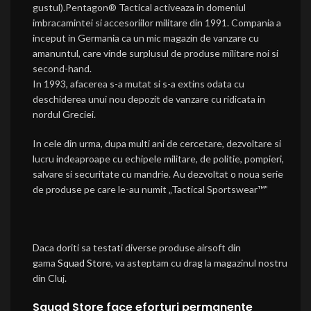
gustul).Pentagon® Tactical activeaza in domeniul
imbracamintei si accesoriilor militare din 1991. Compania a
inceput in Germania ca un mic magazin de vanzare cu
amanuntul, care vinde surplusul de produse militare noi si
second-hand.
In 1993, afacerea s-a mutat si s-a extins odata cu
deschiderea unui nou depozit de vanzare cu ridicata in
nordul Greciei.
In cele din urma, dupa multi ani de cercetare, dezvoltare si
lucru indeaproape cu echipele militare, de politie, pompieri,
salvare si securitate cu mandrie. Au dezvoltat o noua serie
de produse pe care le-au numit „Tactical Sportswear™”
Daca doriti sa testati diverse produse airsoft din
gama
Squad Store
, va asteptam cu drag la magazinul nostru
din Cluj.
Squad Store face eforturi permanente