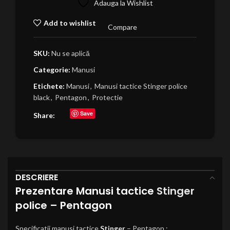
Adauga la Wishlist
Add to wishlist
Compare
SKU:
Nu se aplică
Categorie:
Manusi
Etichete:
Manusi
,
Manusi tactice Stinger police
black
,
Pentagon
,
Protectie
Save
Share:
DESCRIERE
Prezentare Manusi tactice
Stinger
police – Pentagon
Specificatii manusi tactice
Stinger
– Pentagon :