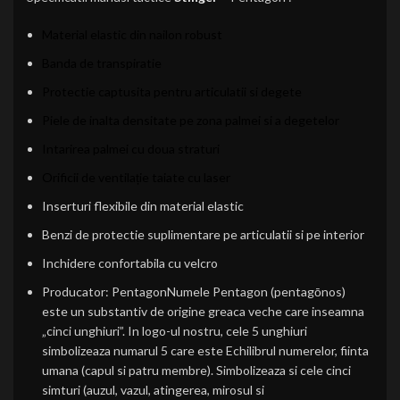
Material elastic din nailon robust
Banda de transpiratie
Protectie captusita pentru articulatii si degete
Piele de inalta densitate pe zona palmei si a degetelor
Intarirea palmei cu doua straturi
Orificii de ventilație taiate cu laser
Inserturi flexibile din material elastic
Benzi de protectie suplimentare pe articulatii si pe interior
Inchidere confortabila cu velcro
Producator: PentagonNumele Pentagon (pentagōnos)
este un substantiv de origine greaca veche care inseamna
„cinci unghiuri”. In logo-ul nostru, cele 5 unghiuri
simbolizeaza numarul 5 care este Echilibrul numerelor, fiinta
umana (capul si patru membre). Simbolizeaza si cele cinci
simturi (auzul, vazul, atingerea, mirosul si