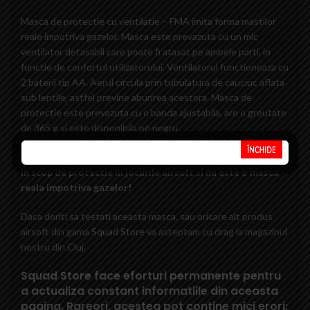
Masca de protectie cu ventilatie – FMA imita forma mastilor
reale impotriva gazelor. Masca este prevazuta cu un mic
ventilator detasabil care poate fi atasat pe ambele parti, in
functie de confortul utilizatorului. Ventilatorul functioneaza cu
2 baterii tip AA. Aerul circula prin tubulatura de cauciuc aflata
sub lentile, astfel previne aburirea acestora. Masca de
protectie este prevazuta cu o banda ajustabila, are o greutate
de 365 g si este disponibila pe negru.
ATENTIE! Aceasta masca este o replica si poate fi folosita
in scop de protectie in jocurile airsoft si nu este o masca
reala impotriva gazelor!
Daca doriti sa testati aceasta masca, sau oricare alt produs
airsoft din gama
Squad Store
va asteptam cu drag la magazinul
nostru din Cluj.
Squad Store face eforturi permanente pentru
a actualiza constant informatiile din aceasta
pagina. Rareori, acestea pot contine mici erori: