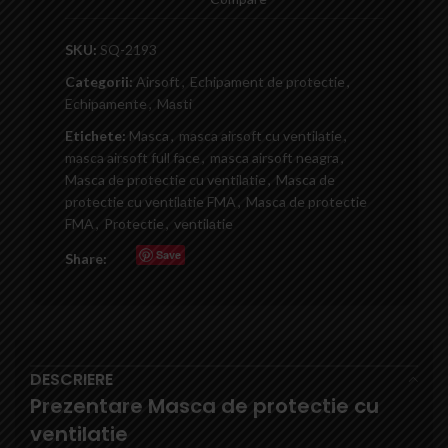
SKU:
SQ-2193
Categorii:
Airsoft
,
Echipament de protectie
,
Echipamente
,
Masti
Etichete:
Masca
,
masca airsoft cu ventilatie
,
masca airsoft full face
,
masca airsoft neagra
,
Masca de protectie cu ventilatie
,
Masca de
protectie cu ventilatie FMA
,
Masca de protectie
FMA
,
Protectie
,
ventilatie
Save
Share:
DESCRIERE
Prezentare Masca de protectie cu
ventilatie