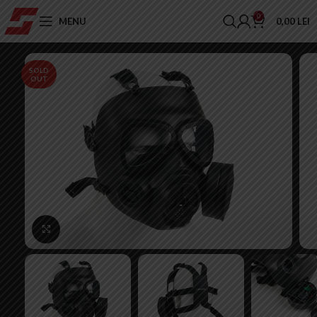
0
MENU
0,00
LEI
SOLD
OUT
Click to enlarge