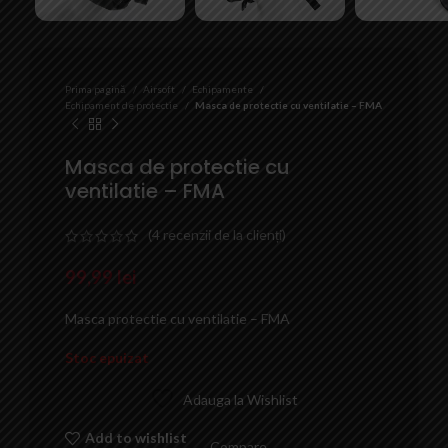
Prima pagină
Airsoft
Echipamente
Echipament de protectie
Masca de protectie cu ventilatie – FMA
Masca de protectie cu
ventilatie – FMA
(
4
recenzii de la clienți)
99,99
lei
Masca protectie cu ventilatie – FMA
Stoc epuizat
Adauga la Wishlist
Add to wishlist
Compare