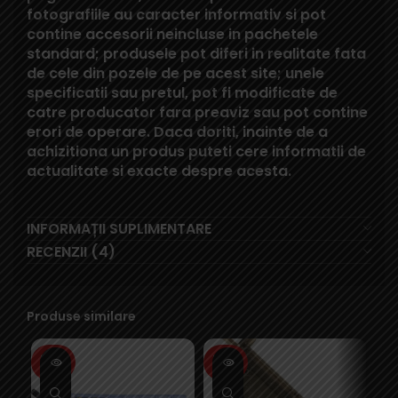
fotografiile au caracter informativ si pot
contine accesorii neincluse in pachetele
standard; produsele pot diferi in realitate fata
de cele din pozele de pe acest site; unele
specificatii sau pretul, pot fi modificate de
catre producator fara preaviz sau pot contine
erori de operare. Daca doriti, inainte de a
achizitiona un produs puteti cere informatii de
actualitate si exacte despre acesta.
INFORMAȚII SUPLIMENTARE
RECENZII (4)
Produse similare
SOLD
SOLD
SO
OUT
OUT
O