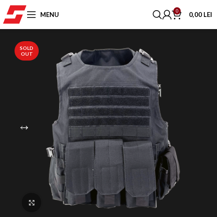
0
MENU
0,00
LEI
SOLD
OUT
Click to enlarge