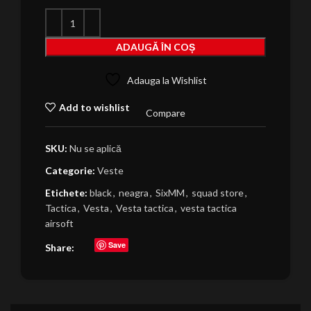
ADAUGĂ ÎN COȘ
Adauga la Wishlist
Add to wishlist
Compare
SKU:
Nu se aplică
Categorie:
Veste
Etichete:
black
,
neagra
,
SixMM
,
squad store
,
Tactica
,
Vesta
,
Vesta tactica
,
vesta tactica
airsoft
Save
Share: