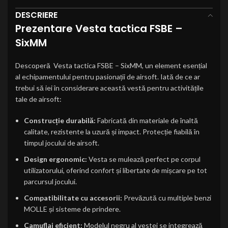
DESCRIERE
Prezentare Vesta tactica FSBE –
SixMM
Descoperă Vesta tactica FSBE – SixMM, un element esențial
al echipamentului pentru pasionații de airsoft. Iată de ce ar
trebui să iei în considerare această vestă pentru activitățile
tale de airsoft:
Construcție durabilă:
Fabricată din materiale de înaltă
calitate, rezistente la uzură și impact. Protecție fiabilă în
timpul jocului de airsoft.
Design ergonomic:
Vesta se mulează perfect pe corpul
utilizatorului, oferind confort și libertate de mișcare pe tot
parcursul jocului.
Compatibilitate cu accesorii:
Prevăzută cu multiple benzi
MOLLE și sisteme de prindere.
Camuflaj eficient:
Modelul negru al vestei se integrează