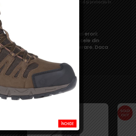
, trekking-ul sau schiul. Asigură-ți confortul și protecția în
areori, acestea pot contine mici erori:
e pot diferi in realitate fata de cele din
eaviz sau pot contine erori de operare. Daca
ta.
SOLD
SOLD
OUT
OUT