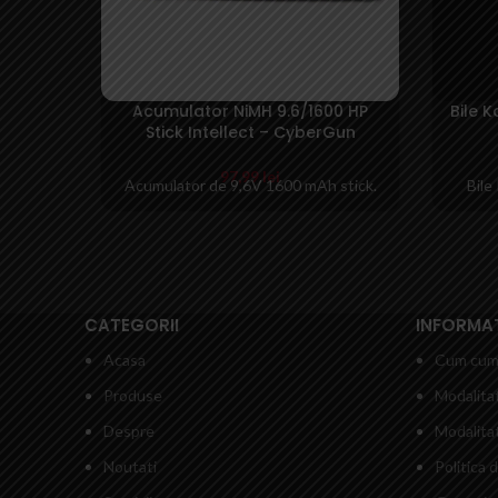
Acumulator NiMH 9.6/1600 HP
Bile 
Stick Intellect – CyberGun
97,99
lei
Acumulator de 9,6V 1600 mAh stick.
Bile
CATEGORII
INFORMATI
Acasa
Cum cum
Produse
Modalitat
Despre
Modalitat
Noutati
Politica 