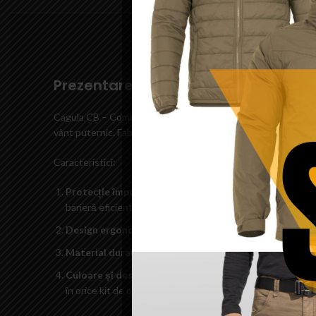
Prezentare Cagula CB – Combat Zon
Cagula CB – Combat Zone Tactical este un element esențial al e
vânt puternic. Fabricată din materiale de înaltă calitate, cagul
Caracteristici:
Protecție împotriva intemperiilor:
Cagula este concepută
barieră eficientă împotriva elementelor.
Design ergonomic:
Cagula este proiectată pentru a se po
Material durabil:
Fabricată din materiale de înaltă calitat
Culoare și design:
Disponibilă într-o nuanță de coyote b
în orice kit de outdoor.