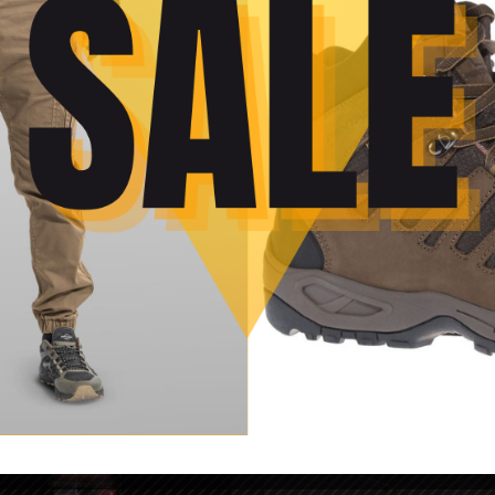
versatil și practic, ideal pentru activități precum airsoft-ul, vânătoarea
edere.
ma
Squad Store
, va asteptam cu drag la magazinul nostru din Cluj.
a actualiza constant informatiile din aceasta pagina. R
tine accesorii neincluse in pachetele standard; produsel
au pretul, pot fi modificate de catre producator fara pr
eti cere informatii de actualitate si exacte despre aces
SOLD
OUT