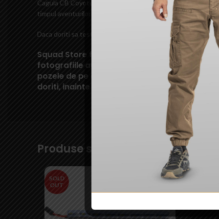
Cagula CB Coyote de la Combat Zone Tactical este un accesoriu 
timpul aventurilor tale în aer liber cu această cagulă de încr
Daca doriti sa testati aceasta cagula sau oricare alta din ga
Squad Store face eforturi permanente pentru 
fotografiile au caracter informativ si pot con
pozele de pe acest site; unele specificatii s
doriti, inainte de a achizitiona un produs put
Produse similare
SOLD
SOLD
OUT
OUT