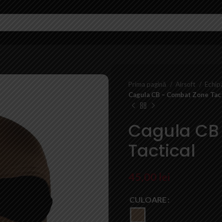
Prima pagină
Airsoft
Echi
Cagula CB – Combat Zone Tact
Cagula CB
Tactical
45,00
lei
CULOARE