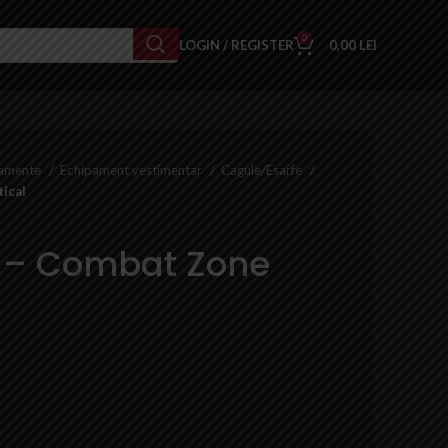
0
LOGIN / REGISTER
0,00
LEI
pamente
Echipament vestimentar
Cagule/Esarfe
ical
 – Combat Zone