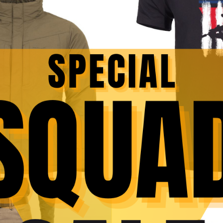
DESCRIERE
INFORMAȚII SUPLIMENTARE
RECENZII (0
e Tactical
chipamentului pentru activități în aer liber, fiind ideală pentru protejare
a oferă confort și protecție în timpul utilizării.
 pentru a proteja fața și gâtul împotriva frigului, vântului și a altor con
trivi confortabil pe față și pe gât. Forma ergonomică permite o potrivire
e. Durabilă și rezistentă la uzură.
rown, care se potrivește perfect cu alte elemente ale echipamentului tac