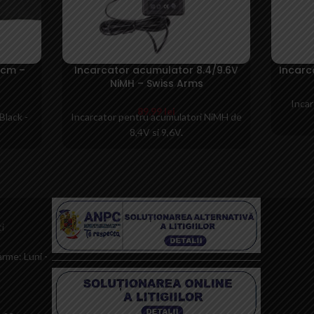
 cm –
Incarcator acumulator 8.4/9.6V
Incarc
NiMH – Swiss Arms
Incar
89,99
lei
Black -
Incarcator pentru acumulatori NiMH de
8,4V si 9,6V.
i
rme: Luni -