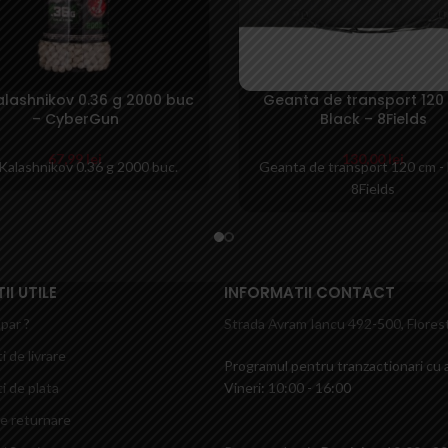
Kalashnikov 0.36 g 2000 buc
Geanta de transport 120
– CyberGun
Black – 8Fields
67,99
lei
130,00
lei
 Kalashnikov 0.36 g 2000 buc.
Geanta de transport 120 cm - 
8Fields
I UTILE
INFORMATII CONTACT
par ?
Strada Avram Iancu 492-500, Florest
i de livrare
Programul pentru tranzactionari cu a
i de plata
Vineri: 10:00 - 16:00
de returnare