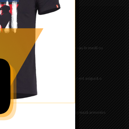
)
a feței și gâtului în condiții de vreme rece sau în medii cu
diții meteo nefavorabile. Materialul său rezistent asigură o
 perfectă.
tica. Designul său simplu și elegant se integrează armonios