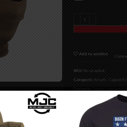
Add to wishlist
Compa
SKU:
Nu se aplică
Categorii:
Airsoft
,
Cagule/Es
Etichete:
Cagula
,
cagula cu s
neagra cu simbol ghost
,
Masc
Save
Share: