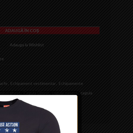
ADAUGĂ ÎN COȘ
Adauga la Wishlist
re
arfe
,
Echipament vestimentar
,
Echipamente
imbol ghost
,
Cagula Ghost
,
cagula neagra
,
cagula
a
,
Protectie