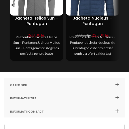
Jacheta Helios Sun –
Jacheta Nucleus –
G
Pentagon
Pentagon
Prețul
Prețul
268,00
lei
225,00
lei
300,00
lei
Prezentare: Jacheta Helios
Prezentare Jacheta Nucleus –
inițial
curent
Sun – Pentagon Jacheta Helios
Pentagon Jacheta Nucleus de
a
este:
Sun – Pentagoneste alegerea
la Pentagon este proiectată
fost:
225,00 lei.
perfectă pentru toate
pentru a oferi căldură și
300,00 lei.
activitățile tale în aer liber,
protecție în condiții
CATEGORII
INFORMATII UTILE
INFORMATII CONTACT