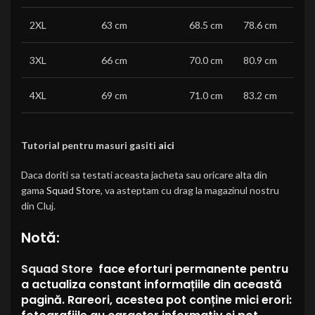
2XL
63 cm
68.5 cm
78.6 cm
3XL
66 cm
70.0 cm
80.9 cm
4XL
69 cm
71.0 cm
83.2 cm
Tutorial pentru masuri gasiti
aici
Daca doriti sa testati aceasta jacheta sau oricare alta din
gama
Squad Store
, va asteptam cu drag la magazinul nostru
din Cluj.
Notă:
Squad Store
face eforturi permanente pentru
a actualiza constant informațiile din această
pagină. Rareori, acestea pot conține mici erori: