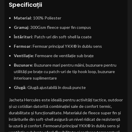
Specificații
Material
: 100% Poliester
Gramaj
: 300Gsm fleece super fin compus
Întărituri
: Patch-uri din soft-shell la coate
Fermoar
: Fermoar principal YKK® în dublu sens
Ventilație
: Fermoare de ventilație sub brațe
Buzunare
: Buzunare mari pentru mâini, buzunare pentru
utilități pe brațe cu patch-uri de tip hook loop, buzunare
interioare suplimentare
Glugă
: Glugă ajustabilă în două puncte
Jacheta Hercules este ideală pentru activități tactice, outdoor
și uz cotidian datorită combinației sale de confort termic,
durabilitate și funcționalitate. Materialul de fleece super fin și
întăriturile din soft-shell asigură un nivel ridicat de rezistență
la uzură și confort. Fermoarul principal YKK® în dublu sens și