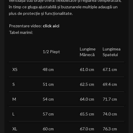
ventilația sub brațe oferă flexibilitate și reglarea temperaturii,
în timp ce gluga ajustabilă și buzunarele multiple adaugă un
plus de protecție și funcționalitate.
Prezentare video:
click aici
Tabel marimi:
Lungime
Lungimea
1/2 Piept
Mânecă
Spatelui
XS
48 cm
61.0 cm
67.1 cm
S
51 cm
62.5 cm
69.4 cm
M
54 cm
64.0 cm
71.7 cm
L
57 cm
65.5 cm
74.0 cm
XL
60 cm
67.0 cm
76.3 cm