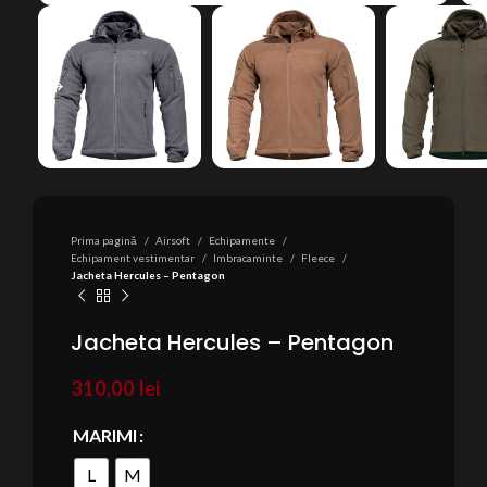
Prima pagină
Airsoft
Echipamente
Echipament vestimentar
Imbracaminte
Fleece
Jacheta Hercules – Pentagon
Jacheta Hercules – Pentagon
310,00
lei
MARIMI
L
M