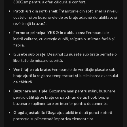
300Gsm pentru a oferi căldură și confort.
Patch-uri din soft-shell
: Întăriturile din soft-shell la nivelul
coatelor și pe buzunarele de pe brațe adaugă durabilitate și
rezistență la uzură.
Fermoar principal YKK® în dublu sens
: Fermoarul de
înaltă calitate, cu direcție dublă, asigură o utilizare facilă și
fiabilă.
Gusete sub brațe
: Designul cu gusete sub brațe permite o
libertate de mișcare sporită.
Ventilație sub brațe
: Fermoarele de ventilație plasate sub
brațe ajută la reglarea temperaturii și la eliminarea excesului
de căldură.
Buzunare multiple
: Buzunare mari pentru mâini, buzunare
pentru utilități pe brațe cu patch-uri de tip hook loop și
buzunare suplimentare pe interior pentru documente.
Glugă ajustabilă
: Gluga ajustabilă în două puncte oferă
protecție suplimentară împotriva elementelor.