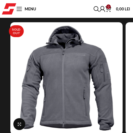
0
MENU
0,00
LEI
SOLD
OUT
Click to enlarge