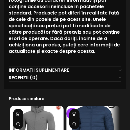
fotografiile au caracter informativ și pot
conține accesorii neincluse în pachetele
standard. Produsele pot diferi în realitate față
de cele din pozele de pe acest site. Unele
specificații sau prețuri pot fi modificate de
către producător fără preaviz sau pot conține
erori de operare. Dacă doriți, înainte de a
achiziționa un produs, puteți cere informații de
actualitate și exacte despre acesta.
INFORMAȚII SUPLIMENTARE
RECENZII (0)
Produse similare
SO
-25%
O