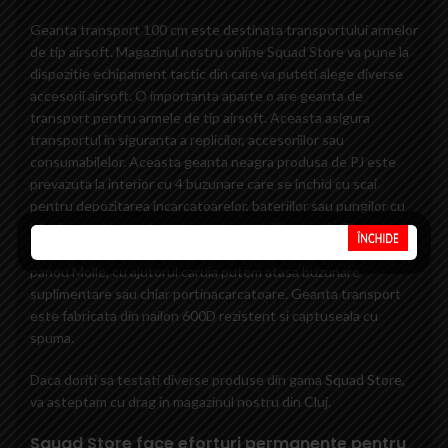
Geanta transport 100 cm este destinata transportului armelor
de tip airsoft. Magazinul nostru online Squad Store va pune la
dispozitie echipament tactic din care va puteti alege diverse
accesorii airsoft. O importanta aparte o are geanta de
transport pentru armele de tip airsoft. Aceasta asigura
transportul in siguranta a replicilor, accesoriilor sau
consumabilelor. Aceasta geanta neagra produsa de PJ este
prevazuta la interior cu 4 buzunare care se inchid cu scai
pentru depozitarea incarcatoarelor, bateriilor sau pungilor cu
bile. Iar pentru a asigura arma, aceasta dispune de 3 buzunare
care se securizeaza cu scai. Pe exteriorul gentii se gaseste un
panou Molle, cu ajutorul caruia putem atasa buzunare
suplimentare sau chiar portinacarcatoare. Geanta transport
este fabricata din nailon 600D rezistent si captuseala cu
spuma.
Daca doriti sa testati diverse produse din gama
Squad Store
,
va asteptam cu drag in magazinul nostru din Cluj.
Squad Store face eforturi permanente pentru