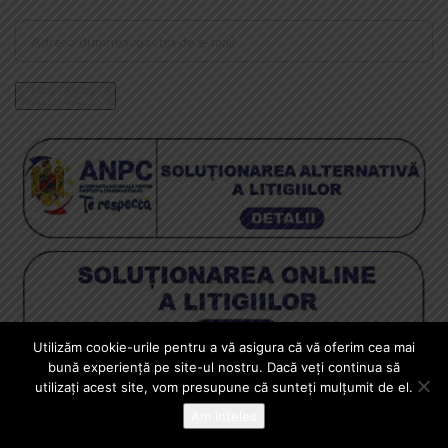
Utilizăm cookie-urile pentru a vă asigura că vă oferim cea mai
Copyright © 2024 Squad Store Professional Airsoft - Magazin
bună experiență pe site-ul nostru. Dacă veți continua să
Arme Airsoft - Livrare din stoc pistoale airsoft, mitraliere si arme
utilizați acest site, vom presupune că sunteți mulțumit de el.
automate airsoft.
Am inteles