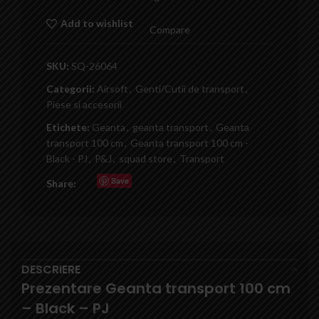
Add to wishlist
Compare
SKU:
SQ-26064
Categorii:
Airsoft
,
Genti/Cutii de transport
,
Piese si accesorii
Etichete:
Geanta
,
geanta transport
,
Geanta
transport 100 cm
,
Geanta transport 100 cm -
Black - PJ
,
P&J
,
squad store
,
Transport
Save
Share:
DESCRIERE
Prezentare Geanta transport 100 cm
– Black – PJ