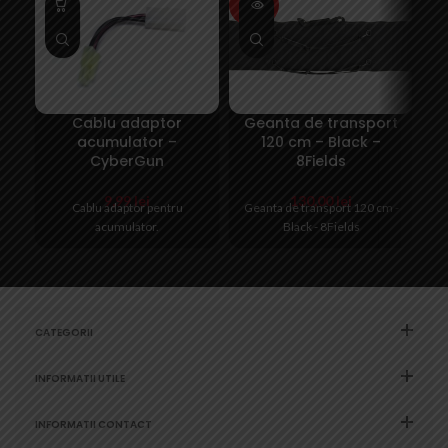
OUT
O
Cablu adaptor
Geanta de transport
G
acumulator –
120 cm – Black –
CyberGun
8Fields
9,99
lei
130,00
lei
Cablu adaptor pentru
Geanta de transport 120 cm -
acumulator.
Black - 8Fields
CATEGORII
INFORMATII UTILE
INFORMATII CONTACT