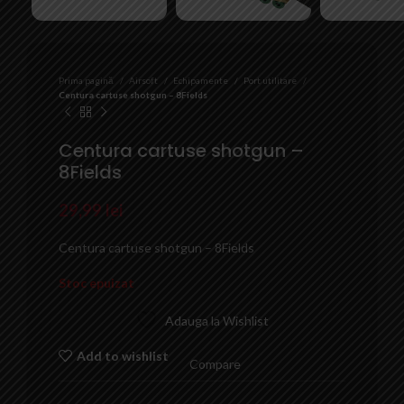
Prima pagină
Airsoft
Echipamente
Port utilitare
Centura cartuse shotgun – 8Fields
Centura cartuse shotgun –
8Fields
29,99
lei
Centura cartuse shotgun – 8Fields
Stoc epuizat
Adauga la Wishlist
Add to wishlist
Compare