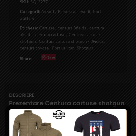
SKU:
SQ-2277
Categorii:
Airsoft
,
Piese si accesorii
,
Port
utilitare
Etichete:
Cartuse
,
centura 8fields
,
centura
airsoft
,
centura cartuse
,
Centura cartuse
shotgun
,
Centura cartuse shotgun - 8Fields
,
centura coyote
,
Port utilitar
,
Shotgun
Save
Share:
DESCRIERE
Prezentare Centura cartuse shotgun
– 8Fields
Magazinul online airsoft Squad Store va pune la dispozitie
Centura cartuse shotgun – 8Fields. Aceasta centura sustine