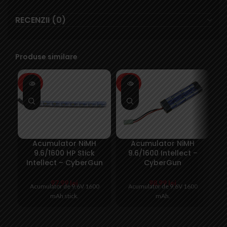
RECENZII (0)
Produse similare
SOLD
SOLD
SO
OUT
OUT
O
Acumulator NiMH
Acumulator NiMH
9.6/1600 HP Stick
9.6/1600 Intellect –
a
Intellect – CyberGun
CyberGun
97,99
lei
98,99
lei
Acumulator de 9,6V 1600
Acumulator de 9,6V 1600
In
mAh stick.
mAh.