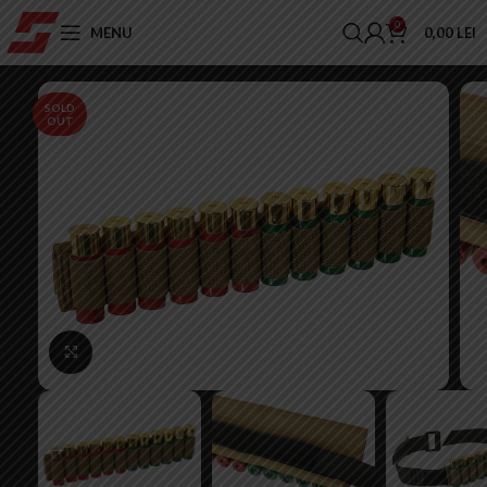
0
MENU
0,00
LEI
SOLD
OUT
Click to enlarge