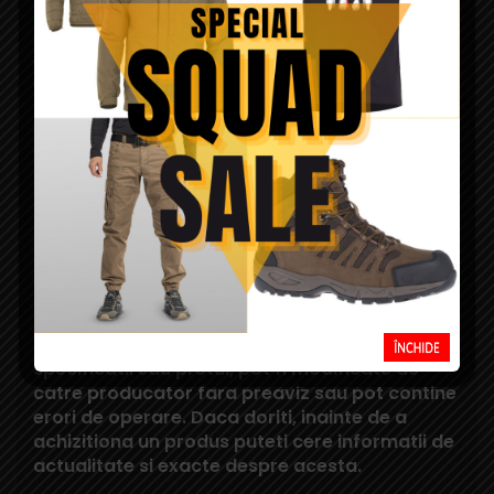
12 cartuse shotgun si este fabricata din poliester
600D. Centura de cartuse pentur shotgun fabricata de 8Fields
are lungimea 310 mm, latimea de 55 mm si cantareste 95 g.
Este disponibila pe nuanta coyote.
Daca doriti sa testati diverse produse din gama
Squad Store
,
va asteptam cu drag in magazinul nostru din Cluj.
Squad Store face eforturi permanente pentru
a actualiza constant informatiile din aceasta
pagina. Rareori, acestea pot contine mici erori:
fotografiile au caracter informativ si pot
contine accesorii neincluse in pachetele
standard; produsele pot diferi in realitate fata
de cele din pozele de pe acest site; unele
specificatii sau pretul, pot fi modificate de
catre producator fara preaviz sau pot contine
erori de operare. Daca doriti, inainte de a
achizitiona un produs puteti cere informatii de
actualitate si exacte despre acesta.