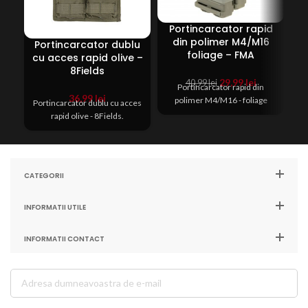
Portincarcator rapid
P
din polimer M4/M16
e
Portincarcator dublu
foliage – FMA
cu acces rapid olive –
8Fields
P
Prețul
Prețul
29,99
lei
40,99
lei
Portincarcator rapid din
inițial
curent
36,99
lei
polimer M4/M16 - foliage
Portincarcator dublu cu acces
a
este:
rapid olive - 8Fields.
fost:
29,99 lei.
40,99 lei.
CATEGORII
INFORMATII UTILE
INFORMATII CONTACT