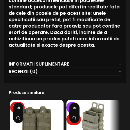
contine accesorii neincluse in pachetele
standard; produsele pot diferi in realitate fata
de cele din pozele de pe acest site; unele
specificatii sau pretul, pot fi modificate de
catre producator fara preaviz sau pot contine
erori de operare. Daca doriti, inainte de a
achizitiona un produs puteti cere informatii de
actualitate si exacte despre acesta.
INFORMAȚII SUPLIMENTARE
RECENZII (0)
Produse similare
SOLD
SO
-27%
OUT
O
SOLD
OUT