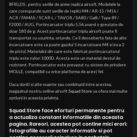
8FIELDS , pentru seriile de arme replica airsoft. Modelele la
care corespunde sunt seriile de replici M4 / AR-15 / M16 /
ACR / FAMAS / SCAR-L / TAVOR / SA80 / Galil / Type 89 /
F2000 / AUG. Portincarcator triplu 5.56 avand o greutate de
doar 180 de g. Acest portincarcator triplu airsoft poate fi
transportat cu usurinta, oriunde. Ce il deoseberte fata de alte
incarcatoare este ca poate gazdui 5 incarcatoare M4 si inca 2
de pistol. Materialul din care este fabricat portincarcatorul
triplu este nylon 1000D. Acesta este un material destul de
rezistent. Portincarcator este prevazut cu sistem de prindere
MOLLE, compatibil cu orice platforma de acest fel.
Daca doriti si alte nuante sau combinatii intre acestea,
magazinul nostru online airsoft
Squad Store
va ofera mai multe
optiuni in aceasta privinta.
Squad Store face eforturi permanente pentru
a actualiza constant informatiile din aceasta
pagina. Rareori, acestea pot contine mici erori:
fotografiile au caracter informativ si pot