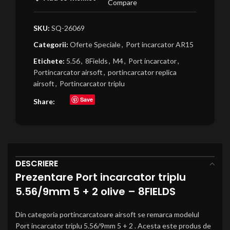
Compare
SKU:
SQ-26069
Categorii:
Oferte Speciale
,
Port incarcator AR15
Etichete:
5.56
,
8Fields
,
M4
,
Port incarcator
,
Portincarcator airsoft
,
portincarcator replica
airsoft
,
Portincarcator triplu
Save
Share:
DESCRIERE
Prezentare Port incarcator triplu
5.56/9mm 5 + 2 olive – 8FIELDS
Din categoria portincarcatoare airsoft se remarca modelul
Port incarcator triplu 5.56/9mm 5 + 2 . Acesta este produs de