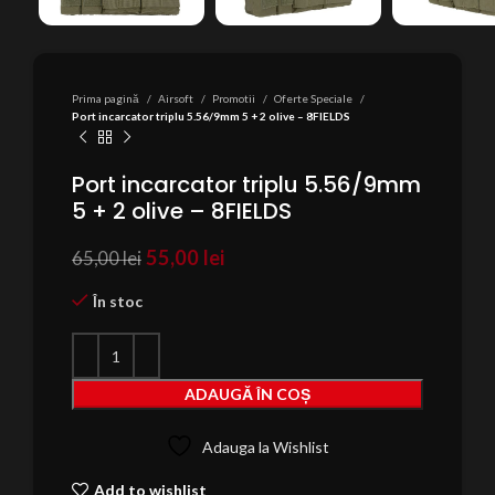
Prima pagină
Airsoft
Promotii
Oferte Speciale
Port incarcator triplu 5.56/9mm 5 + 2 olive – 8FIELDS
Port incarcator triplu 5.56/9mm
5 + 2 olive – 8FIELDS
Prețul
Prețul
55,00
lei
65,00
lei
inițial
curent
a
este:
În stoc
fost:
55,00 lei.
65,00 lei.
ADAUGĂ ÎN COȘ
Adauga la Wishlist
Add to wishlist