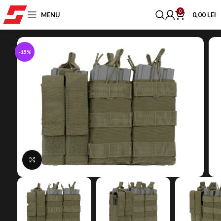
0
MENU
0,00
LEI
-15%
Click to enlarge