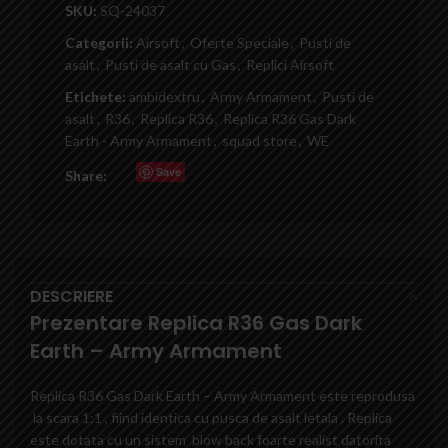
SKU:
SQ-24037
Categorii:
Airsoft
,
Oferte Speciale
,
Pusti de
asalt
,
Pusti de asalt cu Gas
,
Replici Airsoft
Etichete:
ambidextru
,
Army Armament
,
Pusti de
asalt
,
R36
,
Replica R36
,
Replica R36 Gas Dark
Earth - Army Armament
,
squad store
,
WE
Save
Share:
DESCRIERE
Prezentare Replica R36 Gas Dark
Earth – Army Armament
Replica R36 Gas Dark Earth – Army Armament este reprodusa
la scara 1:1 , fiind identica cu pusca de asalt letala . Replica
este dotata cu un sistem blow back foarte realist datorita