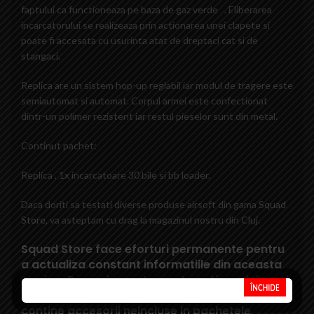
faptului ca functioneaza pe baza de gaz verde . Eliberarea
incarcatorului se realizeaza prin actionarea unei clapete si
poate fi accesata cu usurinta atat de dreptaci cat si de
stangaci.
Replica are un sistem hop-up reglabil iar modul de tragere este
semiautomat si automat. Corpul armei este confectionat
dintr-un polimer rezistent iar restul pieselor sunt din metal.
Continut pachet:
Replica , 1x incarcatoare 30 bile si bb loader.
Daca doriti sa testati diverse produse airsoft din gama
Squad
Store
, va asteptam cu drag la magazinul nostru din Cluj.
Squad Store face eforturi permanente pentru
a actualiza constant informatiile din aceasta
pagina. Rareori, acestea pot contine mici erori:
fotografiile au caracter informativ si pot
contine accesorii neincluse in pachetele