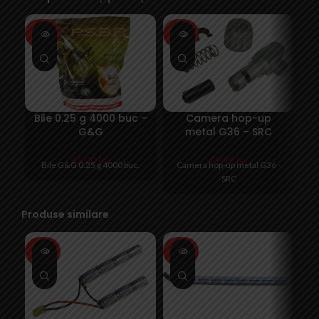
SOLD
SOLD
SO
OUT
OUT
O
Bile 0.25 g 4000 buc –
Camera hop-up
G
G&G
metal G36 – SRC
65,00
lei
99,99
lei
Bile G&G 0.25 g 4000 buc.
Camera hop-up metal G36 -
SRC
Produse similare
SOLD
SOLD
SO
OUT
OUT
O