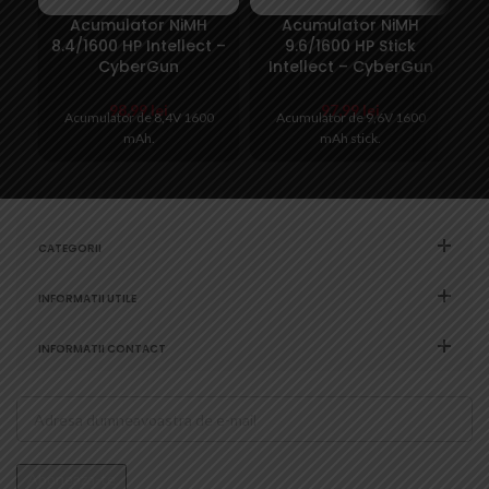
Acumulator NiMH
Acumulator NiMH
8.4/1600 HP Intellect –
9.6/1600 HP Stick
CyberGun
Intellect – CyberGun
98,99
lei
97,99
lei
Acumulator de 8,4V 1600
Acumulator de 9,6V 1600
mAh.
mAh stick.
CATEGORII
INFORMATII UTILE
INFORMATII CONTACT