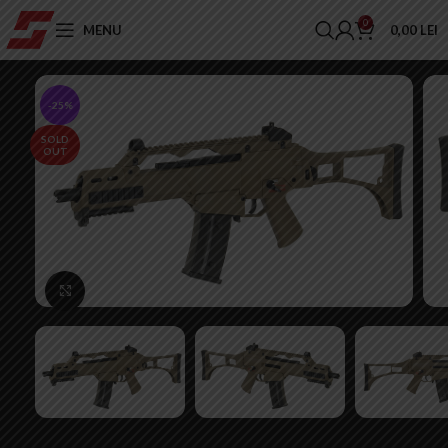
0
MENU
0,00
LEI
-25%
SOLD
OUT
Click to enlarge