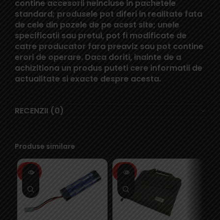
contine accesorii neincluse in pachetele
standard; produsele pot diferi in realitate fata
de cele din pozele de pe acest site; unele
specificatii sau pretul, pot fi modificate de
catre producator fara preaviz sau pot contine
erori de operare. Daca doriti, inainte de a
achizitiona un produs puteti cere informatii de
actualitate si exacte despre acesta.
RECENZII (0)
Produse similare
SOLD
SOLD
SO
OUT
OUT
O