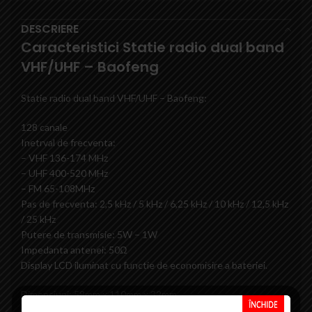
DESCRIERE
Caracteristici Statie radio dual band
VHF/UHF – Baofeng
Statie radio dual band VHF/UHF – Baofeng:
128 canale
Inetrval de frecventa:
– VHF 136-174 MHz
– UHF 400-520 MHz
– FM 65-108MHz
Pas de frecventa: 2,5 kHz / 5 kHz / 6,25 kHz / 10 kHz / 12,5 kHz
/ 25 kHz
Putere de transmisie: 5W – 1W
Impedanta antenei: 50Ω
Display LCD iluminat cu functie de economisire a bateriei.
Dimensiuni: 58mm x 110mm x 32mm
Greutate: 130g