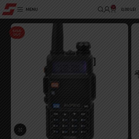
0
MENU
0,00
LEI
SOLD
OUT
Click to enlarge