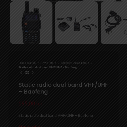
Prima pagină
Arme letale
Accesorii Arme Letale
Statie radio dual band VHF/UHF – Baofeng
Statie radio dual band VHF/UHF
– Baofeng
195,00
lei
Statie radio dual band VHF/UHF – Baofeng
Stoc epuizat