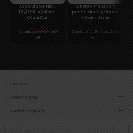
Acumulator NiMH
Geanta transport
9.6/1600 Intellect –
pentru doua pistoale
s
CyberGun
– Swiss Arms
In
98,99
lei
52,99
lei
Acumulator de 9,6V 1600
Geanta pentru transport Swiss
mAh.
Arms.
CATEGORII
INFORMATII UTILE
INFORMATII CONTACT