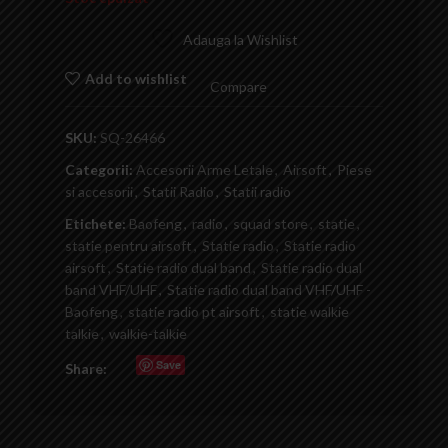
Adauga la Wishlist
Add to wishlist
Compare
SKU:
SQ-26466
Categorii:
Accesorii Arme Letale
,
Airsoft
,
Piese
si accesorii
,
Statii Radio
,
Statii radio
Etichete:
Baofeng
,
radio
,
squad store
,
statie
,
statie pentru airsoft
,
Statie radio
,
Statie radio
airsoft
,
Statie radio dual band
,
Statie radio dual
band VHF/UHF
,
Statie radio dual band VHF/UHF -
Baofeng
,
statie radio pt airsoft
,
statie walkie
talkie
,
walkie-talkie
Save
Share: