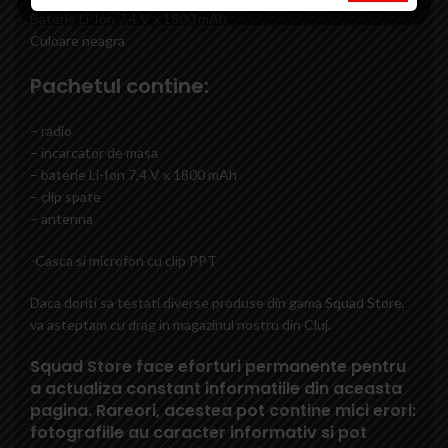
Baterie Li-Ion 7,4 V x 1800 mAh
Culoare neagra
Pachetul contine:
– radio
– incarcator de masa
– baterie Li-Ion 7,4 V x 1800 mAh
– clip spate
– antenna
-Casca si microfon cu clip PPT
Daca doriti sa testati diverse produse din gama
Squad Store
,
va asteptam cu drag in magazinul nostru din Cluj.
Squad Store face eforturi permanente pentru
a actualiza constant informatiile din aceasta
pagina. Rareori, acestea pot contine mici erori:
fotografiile au caracter informativ si pot