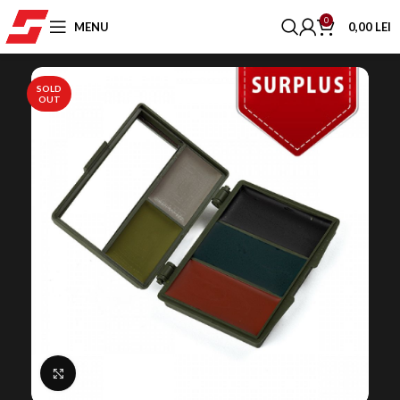
0
MENU
0,00
LEI
SOLD
OUT
Click to enlarge