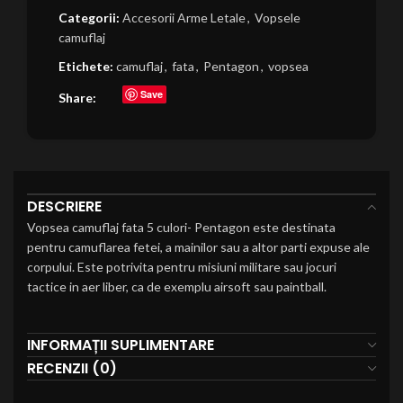
Categorii:
Accesorii Arme Letale
,
Vopsele
camuflaj
Etichete:
camuflaj
,
fata
,
Pentagon
,
vopsea
Save
Share:
DESCRIERE
Vopsea camuflaj fata 5 culori- Pentagon este destinata
pentru camuflarea fetei, a mainilor sau a altor parti expuse ale
corpului. Este potrivita pentru misiuni militare sau jocuri
tactice in aer liber, ca de exemplu airsoft sau paintball.
INFORMAȚII SUPLIMENTARE
RECENZII (0)