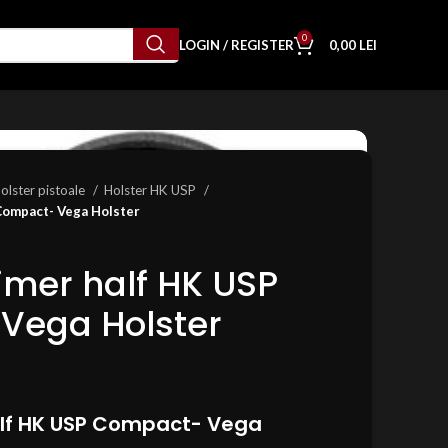
0
LOGIN / REGISTER
0,00
LEI
olster pistoale
Holster HK USP
Compact- Vega Holster
limer half HK USP
Vega Holster
alf HK USP Compact- Vega