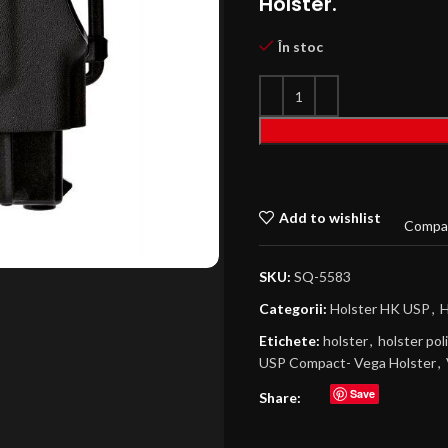
Holster.
În stoc
Add to wishlist
Compa
SKU:
SQ-5583
Categorii:
Holster HK USP
,
H
Etichete:
holster
,
holster pol
USP Compact- Vega Holster
,
Save
Share: