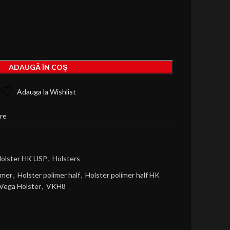
ADAUGĂ ÎN COȘ
Adauga la Wishlist
re
olster HK USP
,
Holsters
imer
,
Holster polimer half
,
Holster polimer half HK
Vega Holster
,
VKH8