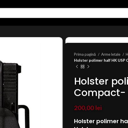
Prima pagină
Arme letale
H
Holster polimer half HK USP 
Holster po
Compact- 
200,00
lei
Holster polimer h