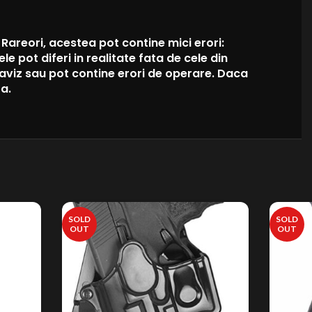
areori, acestea pot contine mici erori:
e pot diferi in realitate fata de cele din
eaviz sau pot contine erori de operare. Daca
ta.
SOLD
SOLD
OUT
OUT