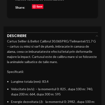
Save
Share:
DESCRIERE
Cartus Sellier & Bellot Calibrul 30.06SPRG/Teilmantel/11.7 G
– cartus cu miez si varf de plumb, imbracate in camasa de
alama, ceea ce imbunatateste efectul letal prin deformarile
majore la impact. Cartusul este de calibru mare si se foloseste
la animalele salbatice de talie mare.
Specificatii:
Lungime totala (mm): 83.4
Velocitate (m/s): – la momentul 0: 825 , dupa 100 m: 740,
dupa 200 m: 664, dupa 300 m: 595
Energie dezvoltata (J): la momentul 0: 3982 , dupa 100 m: