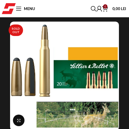
0
MENU
0,00
LEI
SOLD
OUT
Click to enlarge