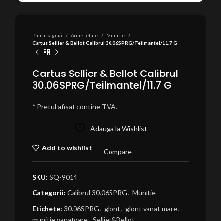
Prima pagină
Arme letale
Munitie
Cartus Sellier & Bellot Calibrul 30.06SPRG/Teilmantel/11.7 G
Cartus Sellier & Bellot Calibrul
30.06SPRG/Teilmantel/11.7 G
* Pretul afisat contine TVA.
Adauga la Wishlist
Add to wishlist
Compare
SKU:
SQ-9014
Categorii:
Calibrul 30.06SPRG
,
Munitie
Etichete:
30.06SPRG
,
glont
,
glont vanat mare
,
munitie vanatoare
,
Sellier&Bellot