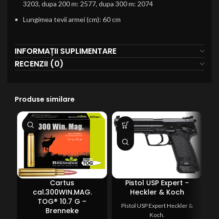
3203, dupa 200 m: 2577, dupa 300 m: 2074
Lungimea tevii armei (cm): 60 cm
INFORMAȚII SUPLIMENTARE
RECENZII (0)
Produse similare
SO
O
Cartus
Pistol USP Expert –
C
cal.300WIN.MAG.
Heckler & Koch
TOG® 10.7 G –
Pistol USP Expert Heckler &
Brenneke
Koch.