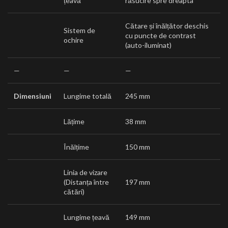
țeavă
răsucire spre dreapta
Cătare și înălțător deschis
Sistem de
cu puncte de contrast
ochire
(auto-iluminat)
—
—
—
Dimensiuni
Lungime totală
245 mm
Lățime
38 mm
Înălțime
150 mm
Linia de vizare
(Distanța între
197 mm
cătări)
Lungime țeavă
149 mm