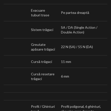
Evacuare
Pe partea dreaptă
tuburi trase
SA / DA (Single Action /
Sistem trăgaci
Double Action)
Greutate
22 N (SA) / 55 N (DA)
apăsare trăgaci
Cursă trăgaci
11 mm
Cursă resetare
6 mm
trăgaci
Profil / Ghinturi
Profil poligonal, 6 ghinturi,