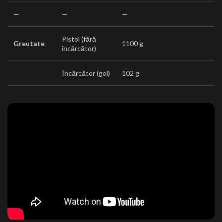
—
—
—
Pistol (fără
Greutate
1100 g
încărcător)
Încărcător (gol)
102 g