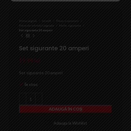
Prima pagină
Airsoft
Piese si accesorii
Piese de schimb/Upgrade
Mufe, sigurante
Set sigurante 20 amperi
Set sigurante 20 amperi
19,99
lei
Set sigurante 20 amperi
În stoc
ADAUGĂ ÎN COȘ
Adauga la Wishlist