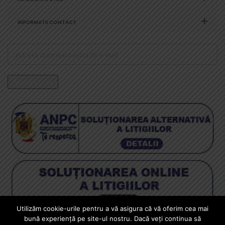
INFORMATII CONTACT
Utilizăm cookie-urile pentru a vă asigura că vă oferim cea mai
Copyright © 2024 Squad Store Professional Airsoft - Magazin
bună experiență pe site-ul nostru. Dacă veți continua să
Arme Airsoft - Livrare din stoc pistoale airsoft, mitraliere si arme