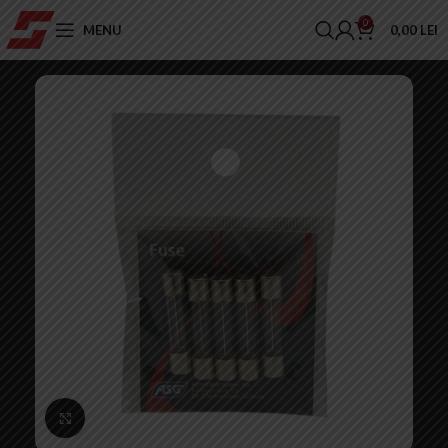
0
MENU
0,00
LEI
Click to enlarge