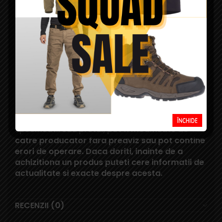
de ASG.
Daca doriti sa testati diverse produse din gama
Squad Store
,
va asteptam cu drag in magazinul nostru din Cluj.
Squad Store face eforturi permanente pentru
a actualiza constant informatiile din aceasta
pagina. Rareori, acestea pot contine mici erori:
fotografiile au caracter informativ si pot
contine accesorii neincluse in pachetele
standard; produsele pot diferi in realitate fata
de cele din pozele de pe acest site; unele
specificatii sau pretul, pot fi modificate de
catre producator fara preaviz sau pot contine
erori de operare. Daca doriti, inainte de a
achizitiona un produs puteti cere informatii de
actualitate si exacte despre acesta.
RECENZII (0)