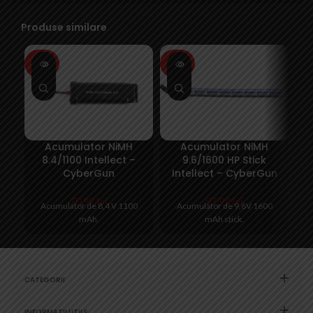
Produse similare
SOLD
SOLD
SO
OUT
OUT
O
Acumulator NiMH
Acumulator NiMH
8.4/1100 Intellect –
9.6/1600 HP Stick
CyberGun
Intellect – CyberGun
70,99
lei
97,99
lei
Acumulator de 8,4 V 1100
Acumulator de 9,6V 1600
mAh.
mAh stick.
CATEGORII
INFORMATII UTILE