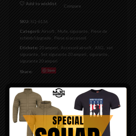
Add to wishlist
Compare
SKU:
SQ-6136
Categorii:
Airsoft
,
Mufe, sigurante
,
Piese de
schimb/Upgrade
,
Piese si accesorii
Etichete:
20 amperi
,
Accesorii airsoft
,
ASG
,
set
sigurante
,
Set sigurante 20 amperi
,
sigurante
,
sigurante 20 amperi
Save
Share:
DESCRIERE
Prezentare Set sigurante 20 amperi
Set sigurante 20 amperi contine 5 bucati sigurante, fabricate