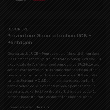
DESCRIERE
Prezentare
Geanta tactica
UCB –
Pentagon
Geanta tactică
UCB – Pentagon
este fabricată din
cordura
600D
, oferind rezistență și durabilitate în condiții extreme. Cu
o capacitate de
7L
și dimensiuni compacte de
19x24x16 cm
,
aceasta este prevăzută cu un compartiment principal și două
compartimente mai mici, toate cu fermoare
YKK®
de înaltă
calitate. Sistemul
MOLLE
permite atașarea accesoriilor, iar
benzile
Velcro
de pe exterior sunt ideale pentru patch-uri
personalizate. Perfectă pentru airsoft, drumeții și activități
outdoor, poate fi purtată confortabil pe umăr sau piept.
Prezentare video:
click aici