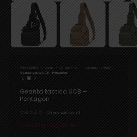
Prima pagină
Airsoft
Echipamente
Rucsacuri/Hidratare
Geanta tactica UCB – Pentagon
Geanta tactica UCB –
Pentagon
(O recenzie client)
195,00
lei
–
225,00
lei