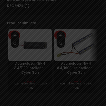
RECENZII (1)
Produse similare
SOLD
SOLD
SO
OUT
OUT
O
Acumulator NiMH
Acumulator NiMH
C
8.4/1100 Intellect –
8.4/1600 HP Intellect –
CyberGun
CyberGun
70,99
lei
98,99
lei
Acumulator de 8,4 V 1100
Acumulator de 8,4V 1600
Ca
mAh.
mAh.