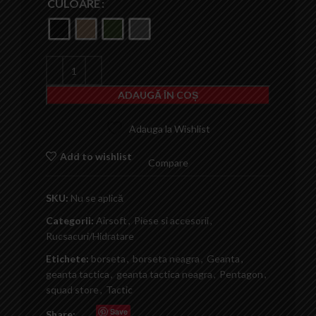
CULOARE
ADAUGĂ ÎN COȘ
Adauga la Wishlist
Add to wishlist
Compare
SKU:
Nu se aplică
Categorii:
Airsoft
,
Piese si accesorii
,
Rucsacuri/Hidratare
Etichete:
borseta
,
borseta neagra
,
Geanta
,
geanta tactica
,
geanta tactica neagra
,
Pentagon
,
squad store
,
Tactic
Save
Share: