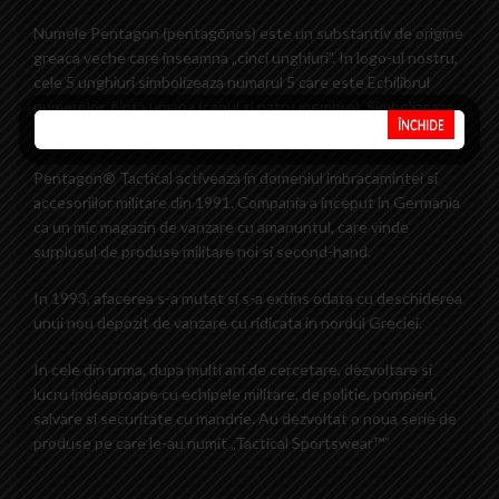
Numele Pentagon (pentagōnos) este un substantiv de origine
greaca veche care inseamna „cinci unghiuri”. In logo-ul nostru,
cele 5 unghiuri simbolizeaza numarul 5 care este Echilibrul
numerelor, fiinta umana (capul si patru membre). Simbolizeaza
si cele cinci simturi (auzul, vazul, atingerea, mirosul si gustul).
Pentagon® Tactical activeaza in domeniul imbracamintei si
accesoriilor militare din 1991. Compania a inceput in Germania
ca un mic magazin de vanzare cu amanuntul, care vinde
surplusul de produse militare noi si second-hand.
In 1993, afacerea s-a mutat si s-a extins odata cu deschiderea
unui nou depozit de vanzare cu ridicata in nordul Greciei.
In cele din urma, dupa multi ani de cercetare, dezvoltare si
lucru indeaproape cu echipele militare, de politie, pompieri,
salvare si securitate cu mandrie. Au dezvoltat o noua serie de
produse pe care le-au numit „Tactical Sportswear™”